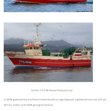
3a-VILL-1-01-08 Nuevo Pesquero Lijo
in 2008 gebouwd bij Astilleros Armon Burela in Lugo (Spanje), ingebouwd met een 635 pk.,
467 kw. motor, 12-8-2008 geregistreerd als