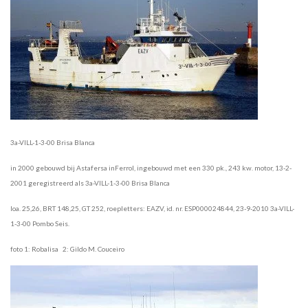
3a-VILL-1-3-00 Brisa Blanca
in 2000 gebouwd bij Astafersa inFerrol, ingebouwd met een 330 pk., 243 kw. motor, 13-2-
2001 geregistreerd als 3a-VILL-1-3-00 Brisa Blanca
loa. 25,26, BRT 148,25, GT 252, roepletters: EAZV, id. nr. ESP000024844, 23-9-2010 3a-VILL-
1-3-00 Pombo Seis.
foto 1: Robalisa 2: Gildo M. Couceiro