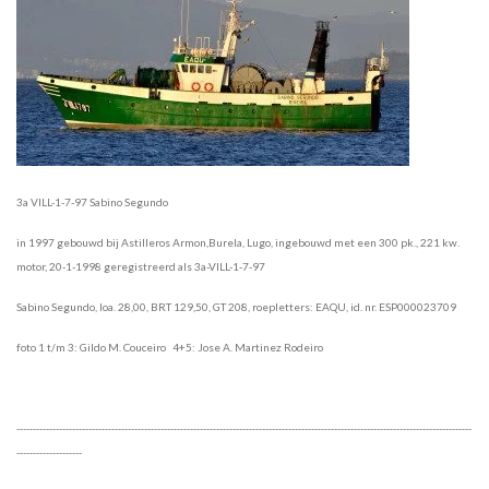
3a VILL-1-7-97 Sabino Segundo
in 1997 gebouwd bij Astilleros Armon,Burela, Lugo, ingebouwd met een 300 pk., 221 kw.
motor, 20-1-1998 geregistreerd als 3a-VILL-1-7-97
Sabino Segundo, loa. 28,00, BRT 129,50, GT 208, roepletters: EAQU, id. nr. ESP000023709
foto 1 t/m 3: Gildo M. Couceiro 4+5: Jose A. Martinez Rodeiro
-------------------------------------------------------------------------------------------------------------------------------------------
--------------------