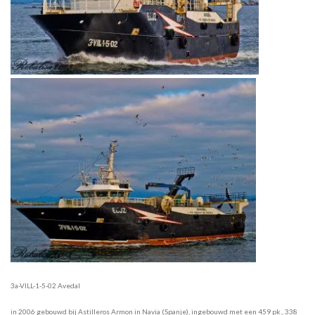
3a-VILL-1-5-02 Avedal
in 2006 gebouwd bij Astilleros Armon in Navia (Spanje), ingebouwd met een 459 pk., 338