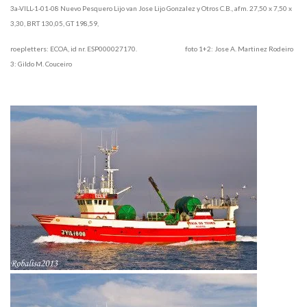
3a-VILL-1-01-08 Nuevo Pesquero Lijo van Jose Lijo Gonzalez y Otros C.B., afm. 27,50 x 7,50 x
3,30, BRT 130,05, GT 198,59,
roepletters: ECOA, id nr. ESP000027170. foto 1+2: Jose A. Martinez Rodeiro
3: Gildo M. Couceiro