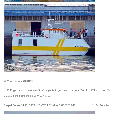
3a-VILL-4-1-12 Chapeliño
in 2012 gebouwd op een werf in Villagarcia, ingebouwd met een 200 pk., 147 kw. motor, 21-
8-2012 geregistreerd als 3a-VILL-4-1-12
Chapeliño, loa. 14,95, BRT 21,20, GT 21,59, id nr. ESP000027481. foto's: Robalisa