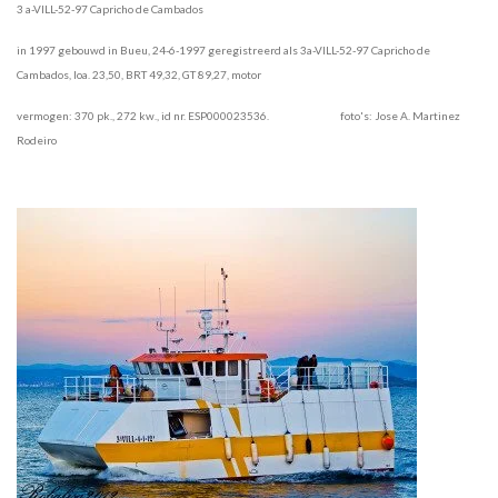
3 a-VILL-52-97 Capricho de Cambados
in 1997 gebouwd in Bueu, 24-6-1997 geregistreerd als 3a-VILL-52-97 Capricho de
Cambados, loa. 23,50, BRT 49,32, GT 89,27, motor
vermogen: 370 pk., 272 kw., id nr. ESP000023536. foto's: Jose A. Martinez
Rodeiro