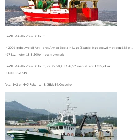
3a-VILL-1-8-06 Praia Do Touro
in 2006 gebouwd bij Astilleros Armon Buela in Lugo (Spanje, ingebouwd met een 635 pk.,
467 kw. motor, 18-8-2006 ingechreven als
3a-VILL-1-8-06 Praia Do Touro, loa. 27,50, GT 198,59, roepletters: ECLS, id. nr.
ESP000026748.
foto: 1+2 en 4+5 Robalisa 3: Gildo M. Couceiro