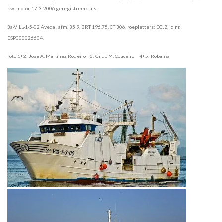
kw. motor, 17-3-2006 geregistreerd als
3a-VILL-1-5-02 Avedal, afm. 35 9, BRT 196,75, GT 306, roepletters: ECJZ, id nr.
ESP000026604.
foto 1+2: Jose A. Martinez Rodeiro 3: Gildo M. Couceiro 4+5: Robalisa