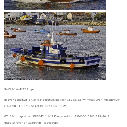
3a-VILL-1-4-4712 Angel
in 1987 gebouwd ib Rianjo, ingebouwd met een 111 pk., 82 kw. motor, 1987 ingeschreven
als 3a-VILL-1-4-4712 Angel, loa. 13,65, BRT 11,25,
GT 12,81, roepletters: EB7647, 1-1-1990 opgave id. nr. ESP000015380, 23-8-2012
uitgeschreven en waarschijnlijk gesloopt.