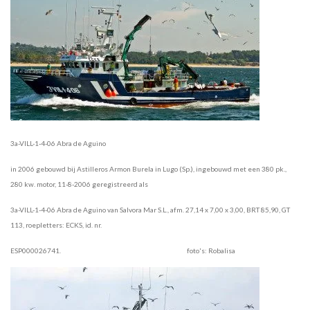
3a-VILL-1-4-06 Abra de Aguino
in 2006 gebouwd bij Astilleros Armon Burela in Lugo (Sp.), ingebouwd met een 380 pk.,
280 kw. motor, 11-8-2006 geregistreerd als
3a-VILL-1-4-06 Abra de Aguino van Salvora Mar S.L., afm. 27,14 x 7,00 x 3,00, BRT 85,90, GT
113, roepletters: ECKS, id. nr.
ESP000026741. foto's: Robalisa