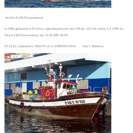
3a-VILL-4-1924 Gransolero 6
in 1986 gebouwd in El Grove, ingwebouwd met een 145 pk., 107 kw. motor, 1-1-1990 3a-
VILL-4-1924 Gransolero 6, loa. 15,30, BRT 18,93,
GT 22,32, roepletters: EB6647, id. nr. ESP000014914. foto's: Robalisa