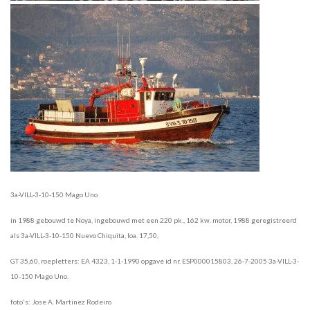
3a-VILL-3-10-150 Mago Uno
in 1988 gebouwd te Noya, ingebouwd met een 220 pk., 162 kw. motor, 1988 geregistreerd
als 3a-VILL-3-10-150 Nuevo Chiquita, loa. 17,50,
GT 35,60, roepletters: EA 4323, 1-1-1990 opgave id nr. ESP000015803, 26-7-2005 3a-VILL-3-
10-150 Mago Uno.
foto's: Jose A. Martinez Rodeiro