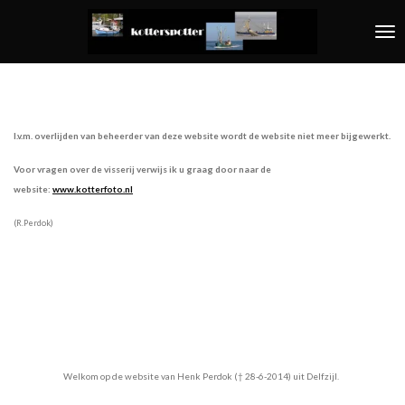
Ga
direct
naar
de
hoofdinhoud
I.v.m. overlijden van beheerder van deze website wordt de website niet meer bijgewerkt.
Voor vragen over de visserij verwijs ik u graag door naar de
website:
www.kotterfoto.nl
(R.Perdok)
Welkom op de website van Henk Perdok († 28-6-2014) uit Delfzijl.