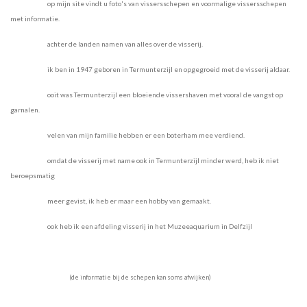
op mijn site vindt u foto's van vissersschepen en voormalige vissersschepen
met informatie.
achter de landen namen van alles over de visserij.
ik ben in 1947 geboren in Termunterzijl en opgegroeid met de visserij aldaar.
ooit was Termunterzijl een bloeiende vissershaven met vooral de vangst op
garnalen.
velen van mijn familie hebben er een boterham mee verdiend.
omdat de visserij met name ook in Termunterzijl minder werd, heb ik niet
beroepsmatig
meer gevist, ik heb er maar een hobby van gemaakt.
ook heb ik een afdeling visserij in het Muzeeaquarium in Delfzijl
(de informatie bij de schepen kan soms afwijken
)