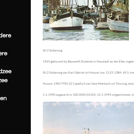
dere
SU 2 Süderoog
ere
1965 gebouwd bij Bauwerft Dodecke in Neustadt an der Elbe, ingeb
dzee
SU 2 Süderoog van Karl Gabriel uit Husum, loa. 15,25, CBM: 69,3, ro
zee
Husum, 1983 TÖN 32 Capella II van Uwe Mierbach uit Tönning, motor
1-1-1990 opgave id nr. DEU500110105, 12-1-1994 uitgeschreven, d
pen