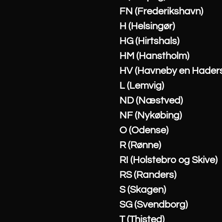
FN (Frederikshavn)
H (Helsingør)
HG (Hirtshals)
HM (Hanstholm)
HV (Havneby en Haders
L (Lemvig)
ND (Næstved)
NF (Nykøbing)
O (Odense)
R (Rønne)
RI (Holstebro og Skive)
RS (Randers)
S (Skagen)
SG (Svendborg)
T (Thisted)