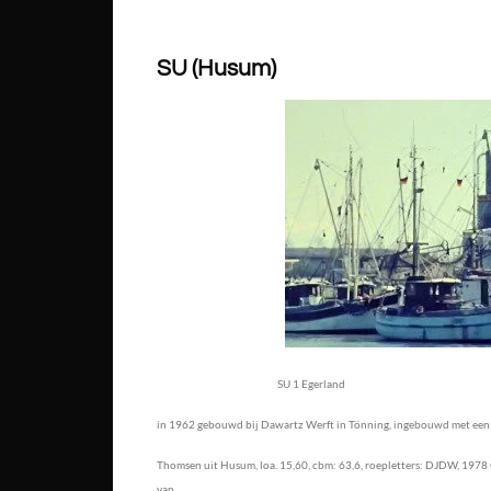
SU (Husum)
SU 1 Egerland
in 1962 gebouwd bij Dawartz Werft in Tönning, ingebouwd met een 1
Thomsen uit Husum, loa. 15,60, cbm: 63,6, roepletters: DJDW, 1978 
van