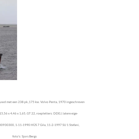
bouwd met een 238 pk.,175 kw. Volvo Penta, 1970 ingeschreven
56 x 4,46 x 1,65, GT 22, roepletters: DDEJ, latere eige-
00930300, 1-11-1990 HÜS 7 Gila, 11-2-1997 SU 1 Stefani,
: Sjors Bergs