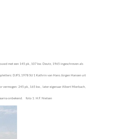
ouwd met een 145 pk., 107 kw. Deutz, 1965 ingeschreven als
epletters: DJFS, 1978 SU 1 Kathrin van Hans Jürgen Hansen uit
 vermogen: 245 pk., 165 kw., later eigenaar Albert Mierbach,
aarna onbekend. foto 1: H.F. Nielsen