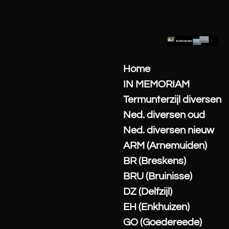
Ga
direct
naar
de
hoofdinhoud
Home
IN MEMORIAM
Termunterzijl diversen
Ned. diversen oud
Ned. diversen nieuw
ARM (Arnemuiden)
BR (Breskens)
BRU (Bruinisse)
DZ (Delfzijl)
EH (Enkhuizen)
GO (Goedereede)