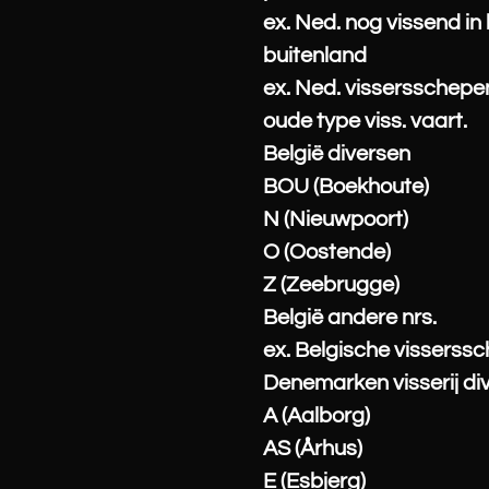
ex. Ned. nog vissend in
buitenland
ex. Ned. vissersschepe
oude type viss. vaart.
België diversen
BOU (Boekhoute)
N (Nieuwpoort)
O (Oostende)
Z (Zeebrugge)
België andere nrs.
ex. Belgische visserss
Denemarken visserij di
A (Aalborg)
AS (Århus)
E (Esbjerg)