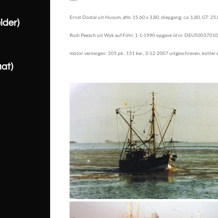
Ernst Dostal uit Husum, afm. 15,60 x 3,80, diepgang; ca. 1,80, GT: 25
lder)
Rudi
Peesch uit Wyk auf Föhr, 1-1-1990 opgave id nr. DEU500370102,
motor
vermogen: 205 pk., 151 kw., 3-12-2007 uitgeschreven, kotter
aat)