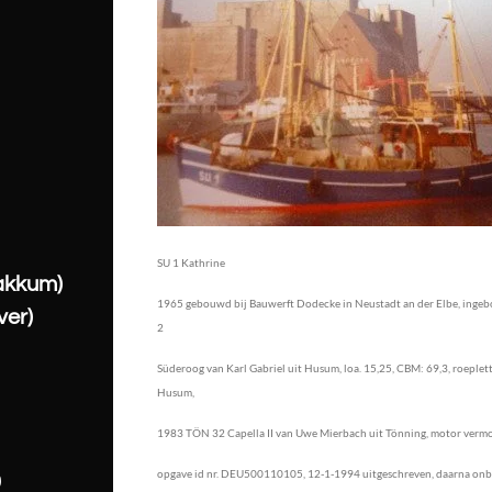
SU 1 Kathrine
akkum)
1965 gebouwd bij Bauwerft Dodecke in Neustadt an der Elbe, ingeb
ver)
2
Süderoog van Karl Gabriel uit Husum, loa. 15,25, CBM: 69,3, roeple
Husum,
1983 TÖN 32 Capella II van Uwe Mierbach uit Tönning, motor vermoge
opgave id nr. DEU500110105, 12-1-1994 uitgeschreven, daarna onb
0