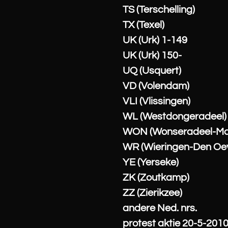
TS (Terschelling)
TX (Texel)
UK (Urk) 1-149
UK (Urk) 150-
UQ (Usquert)
VD (Volendam)
VLI (Vlissingen)
WL (Westdongeradeel)
WON (Wonseradeel-M
WR (Wieringen-Den Oe
YE (Yerseke)
ZK (Zoutkamp)
ZZ (Zierikzee)
andere Ned. nrs.
protest aktie 20-5-201