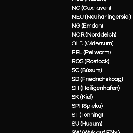
NC (Cuxhaven)
NEU (Neuharlingersiel)
NG (Emden)
NOR (Norddeich)
OLD (Oldersum)
PEL (Pellworm)
ROS (Rostock)
SC (Büsum)
SD (Friedrichskoog)
SH (Heiligenhafen)
SK (Kiel)
SPI (Spieka)
ST (Tönning)
SU (Husum)
SW (Wyk auf Föhr)