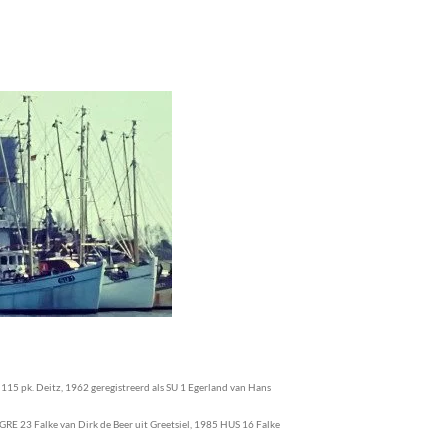
15 pk. Deitz, 1962 geregistreerd als SU 1 Egerland van Hans
GRE 23 Falke van Dirk de Beer uit Greetsiel, 1985 HUS 16 Falke