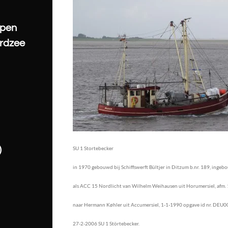
epen
ordzee
SU 1 Stortebecker
)
in 1970 gebouwd bij Schiffswerft Bültjer in Ditzum b.nr. 189, inge
als ACC 15 Nordlicht van Wilhelm Weihausen uit Horumersiel, afm. 15,
naar
Hermann Køhler uit Accumersiel, 1-1-1990 opgave
id nr. DEU0
27-2-
2006 SU 1 Störtebecker. foto's