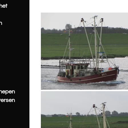
 het
n
chepen
versen