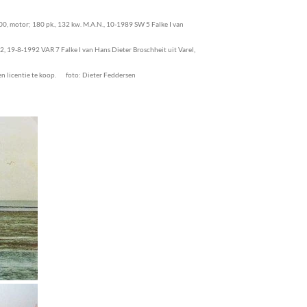
,00, motor; 180 pk., 132 kw. M.A.N., 10-1989 SW 5 Falke I van
 19-8-1992 VAR 7 Falke I van Hans Dieter Broschheit uit Varel,
 en licentie te koop. foto: Dieter Feddersen