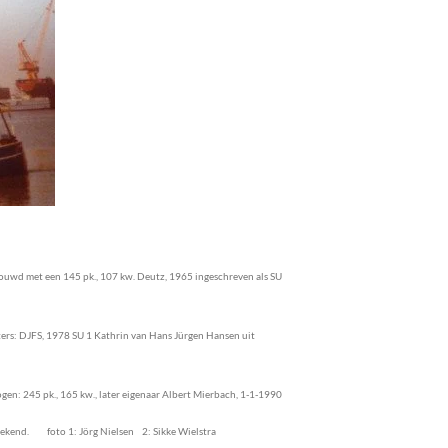
ouwd met een 145 pk., 107 kw. Deutz, 1965 ingeschreven als SU
tters: DJFS, 1978 SU 1 Kathrin van Hans Jürgen Hansen uit
n: 245 pk., 165 kw., later eigenaar Albert Mierbach,
1-1-1990
ekend. foto 1: Jörg Nielsen 2: Sikke Wielstra