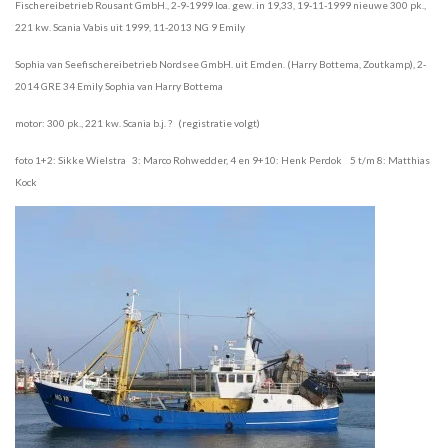
Fischereibetrieb Rousant GmbH., 2-9-1999 loa. gew. in 19,33, 1
9-11-1999 nieuwe 300 pk.,
221 kw. Scania Vabis uit 1999, 11-2013 NG 9 Emily
Sophia van Seefischereibetrieb Nordsee GmbH. uit Emden. (Harry Bottema, Zoutkamp), 2-
2014 GRE 34 Emily Sophia van Harry Bottema
motor: 300 pk., 221 kw. Scania b.j. ? (registratie volgt)
foto 1+2: Sikke Wielstra 3: Marco Rohwedder, 4 en 9+10: Henk Perdok 5 t/m 8: Matthias
Kock