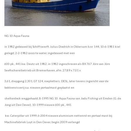
NG 10 Aqua Fauna
in 1982 gebouwd bij Schiffswerft Julius Diedrich in Oldersum b.nr. 144, 10-6-1981 kiel
gelegd, 2-2-1982 casco te water, ingebouwd met een
600 pk., 441 kw. Deutz uit 1982, in 1982 ingeschreven als BX 767 Jörn van Jörn
Seefischereibetrieb
uit Bremerhaven, afm. 27,89 x 7,01 x
3,61, diepgang 2,301, GT 124, roepletters; DESL, later tevens ingericht voor de
bokkenvisserij
o.a. nieuwe portaalmast geplaatst en
shelterdeck weggehaald, 8-1995 NG 10 Aqua Fauna van Jodu Fishing uit Emden (G. de
Jong
uit Den Oever), 10-1999 nieuwe 600 pk., 441
kw.
Caterpillar uit 1999, 6-2004 nieuwe aluminium nettenrol en portaal mast bij
Machinefabriek Luyt in Den Oever, begin 2009 verlengd