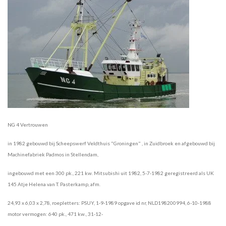
NG 4 Vertrouwen
in 1982 gebouwd bij Scheepswerf Veldthuis "Groningen" , in Zuidbroek en afgebouwd bij
Machinefabriek Padmos in Stellendam,
ingebouwd
met een 300 pk., 221 kw. Mitsubishi uit 1982, 5-7-1982 geregistreerd als UK
145 Atje Helena van T. Pasterkamp, afm.
24,93 x 6,03 x 2,78,
roepletters: PSUY, 1-9-1989 opgave id nr, NLD198200994, 6-10-1988
motor vermogen: 640 pk., 471 kw., 31-12-