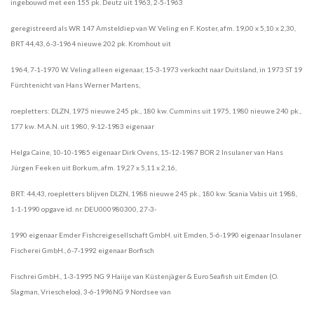
ingebouwd met een 155 pk. Deutz uit 1963, 2-5-1963
geregistreerd als WR 147 Amsteldiep van W. Veling en F. Koster, afm. 19,00 x 5,10 x 2,30,
BRT 44,43, 6-3-1964 nieuwe 202 pk. Kromhout
uit
1964, 7-1-1970 W. Veling alleen eigenaar, 15-3-1973 verkocht naar Duitsland, in 1973 ST 19
Fürchtenicht van Hans Werner Martens,
roepletters: DLZN, 1975 nieuwe 245 pk., 180 kw. Cummins uit 1975, 1980 nieuwe 240 pk.,
177 kw. M.A.N. uit 1980, 9-12-1983 eigenaar
Helga Caine, 10-10-1985 eigenaar Dirk Ovens, 15-12-1987 BOR 2 Insulaner van Hans
Jürgen Feeken uit Borkum, afm. 19,27 x 5,11 x 2,16,
BRT: 44,43, roepletters blijven DLZN, 1988 nieuwe 245 pk., 180 kw. Scania Vabis uit 1988,
1-1-1990 opgave id. nr. DEU000980300, 27-3-
1990 eigenaar Emder Fishcreigesellschaft GmbH. uit Emden, 5-6-1990 eigenaar Insulaner
Fischerei GmbH., 6-7-1992 eigenaar Borfisch
Fischrei GmbH., 1-3-1995 NG 9 Haiije van Küstenjäger & Euro Seafish uit Emden (O.
Slagman, Vriescheloo), 3-6-1996NG 9 Nordsee van