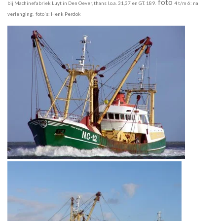
foto
bij
Machinefabriek Luyt in Den Oever, thans l.o.a. 31,37 en GT. 189.
4 t/m 6: na
verlenging. foto's: Henk Perdok