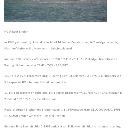
NG 5 Stadt Emden
in 1970 gebouwd bij Holland Launch (v.d. Molen) in Zaandam b.nr. 467 en afgebouwd bij
Machinefabriek A. & L. Hoekman in Urk, ingebouwd
met een 660 pk. Stork Werkspoor uit 1970, 19-11-1970 LE 62 Pietertje Elisabeth van J.
Toering uit Lemmer, afm. 28,48 x 7,03 x 2,95, BRT
132,15, 5-2-1973 tenaamstelling: J. Toering & zn. uit Lemmer, 3-6-1975 LE 6 Elisabeth van
Scheepswerf BOot lemmer B.V. uit Lemmer, 25-
11-1975 gesaneerd en opgelegd, 1976 verlengd, thans afm. 31,76 x 7,04 x 3,41, diepgang;
2,550, GT 152, 1977 BX 759 Ostsee I van
Rederei Jürgen Bischoff uit Bremerhaven, 1-1-1990 opgave id. nr. DEU000060400, 1991
NG 5 Stadt Emden van Stern Fischerei Betrieb
Emden ( P. de Boer uit Urk), 5-1999 verkocht aan K. Bakker uit Urk; thans tenaamstelling: