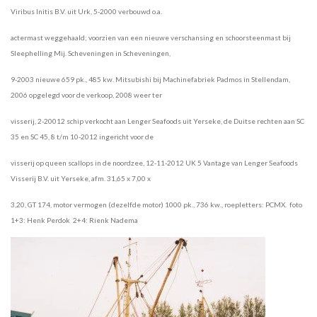
Viribus Initis B.V. uit Urk, 5-2000 verbouwd o.a.
actermast weggehaald; voorzien van een nieuwe verschansing en schoorsteenmast bij
Sleephelling Mij. Scheveningen in Scheveningen,
9-2003 nieuwe 659 pk., 485 kw. Mitsubishi bij Machinefabriek Padmos in Stellendam,
2006 opgelegd voor de verkoop, 2008 weer ter
visserij, 2-20012 schip verkocht aan Lenger Seafoods uit Yerseke, de Duitse rechten aan SC
35 en SC 45, 8 t/m 10-2012 ingericht voor de
visserij op queen scallops in de noordzee, 12-11-2012 UK 5 Vantage van Lenger Seafoods
Visserij B.V. uit Yerseke, afm. 31,65 x 7,00 x
3,20, GT 174, motor vermogen (dezelfde motor) 1000 pk., 736 kw., roepletters: PCMX. foto
1+3: Henk Perdok 2+4: Rienk Nadema