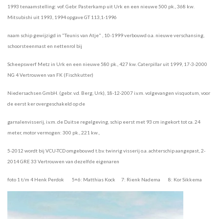
1993 tenaamstelling: vof.
Gebr. Pasterkamp uit Urk en een nieuwe 500 pk., 368 kw.
Mitsubishi uit 1993, 1994 opgave GT 113,1-1996
naam schip gewijzigd in "Teunis
van Atje" , 10-1999 verbouwd o.a. nieuwe verschansing,
schoorsteenmast en nettenrol bij
Scheepswerf Metz in Urk en een nieuwe 580 pk.,
427 kw. Caterpillar uit 1999, 17-3-2000
NG 4 Vertrouwen van FK (Fischkutter)
Niedersachsen GmbH. (gebr. v.d. Berg, Urk), 18-12-2007
i.v.m. volgevangen visquotum, voor
de eerst ker overgeschakeld op de
garnalenvisserij, i.v.m. de Duitse regelgeving, schip eerst met 93 cm
ingekort tot ca. 24
meter, motor vermogen: 300 pk., 221 kw.,
5-2012 wordt bij VCU-TCD omgebouwd t.b.v. twinrig visserij o.a. achterschip aangepast, 2-
2014 GRE 33 Vertrouwen van dezelfde eigenaren
foto 1 t/m 4 Henk Perdok 5+6: Matthias Kock 7: Rienk Nadema 8: Kor Sikkema