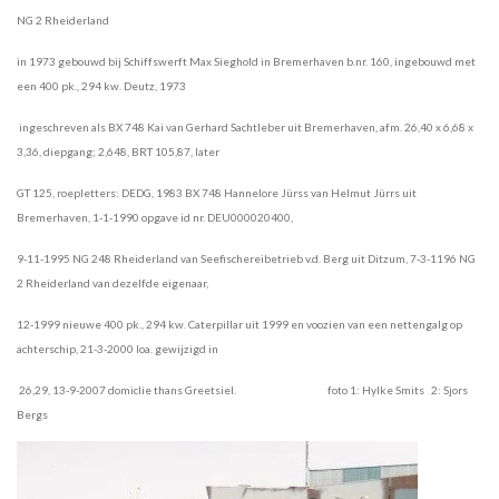
NG 2 Rheiderland
in 1973 gebouwd bij Schiffswerft Max Sieghold in Bremerhaven b.nr. 160, ingebouwd met
een 400 pk., 294 kw. Deutz, 1973
ingeschreven
als
BX 748 Kai van Gerhard Sachtleber uit Bremerhaven, afm. 26,40 x 6,68 x
3,36, diepgang; 2,648, BRT 105,87, later
GT 125, roepletters:
DEDG, 1983 BX 748 Hannelore Jürss van Helmut Jürrs uit
Bremerhaven, 1-1-1990 opgave id nr. DEU000020400,
9-11-1995 NG 248
Rheiderland van Seefischereibetrieb v.d. Berg uit Ditzum, 7-3-1196 NG
2 Rheiderland van dezelfde eigenaar,
12-1999 nieuwe 400 pk., 294
kw. Caterpillar uit 1999 en voozien van een nettengalg op
achterschip, 21-3-2000 loa. gewijzigd in
26,29, 13-9-2007 domiclie thans
Greetsiel. foto 1: Hylke Smits 2: Sjors
Bergs