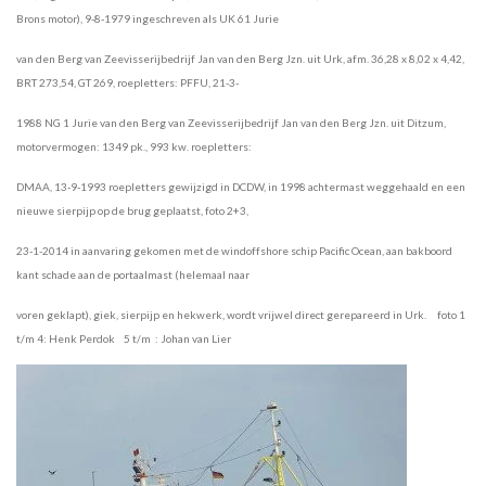
Brons motor),
9-8-1979 ingeschreven als UK
61
Jurie
van den Berg van Zeevisserijbedrijf Jan van den Berg Jzn. uit
Urk, afm. 36,28 x 8,02 x 4,42,
BRT 273,54, GT 269, roepletters:
PFFU, 21-3-
1988 NG 1 Jurie van den Berg van
Zeevisserijbedrijf Jan van
den
Berg Jzn. uit Ditzum,
motorvermogen: 1349 pk., 993 kw.
roepletters:
DMAA,
13-9-1993 roepletters gewijzigd in DCDW, in 1998
achtermast weggehaald en een
nieuwe sierpijp op de brug
geplaatst, foto 2+3,
23-1-2014 in aanvaring gekomen met de windoffshore schip Pacific Ocean, aan bakboord
kant schade aan de portaalmast (helemaal naar
voren geklapt), giek, sierpijp en hekwerk, wordt vrijwel direct gerepareerd in Urk.
foto 1
t/m 4: Henk Perdok 5 t/m : Johan van Lier