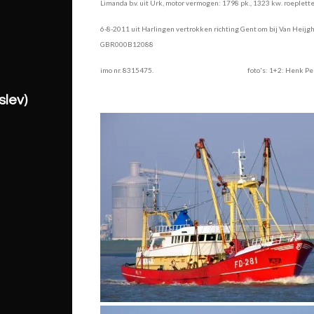
Limanda b.v. uit Urk,
motor vermogen: 1798 pk., 1323 kw. roep
lett
6-8-2011 uit Harlingen vertrokken richting Gent om bij Van Heijghe
GBR000B12088
imo nr. 8315475. foto's: 1+2: Henk Perdok
lev)