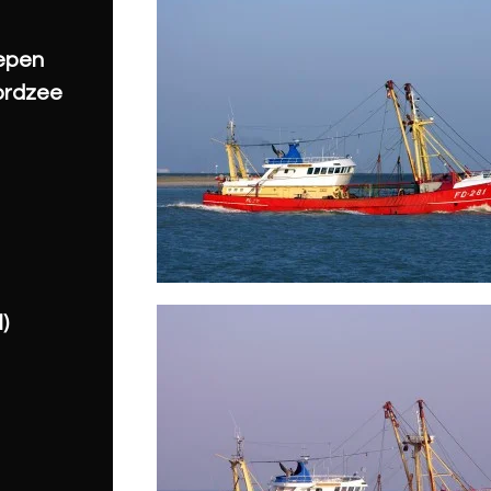
hepen
ordzee
)