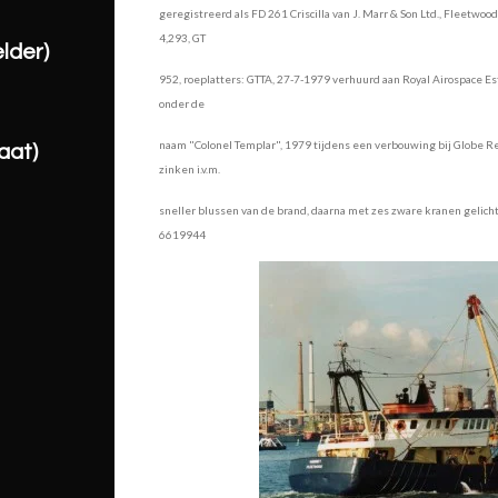
geregistreerd als FD 261 Criscilla van J. Marr & Son Ltd., Fleetwood
4,293, GT
lder)
952, roeplatters: GTTA, 27-7-1979 verhuurd aan Royal Airospace Es
onder de
naam "Colonel Templar", 1979 tijdens een verbouwing bij Globe Repa
aat)
zinken i.v.m.
sneller blussen van de brand, daarna met zes zware kranen gelicht
6619944