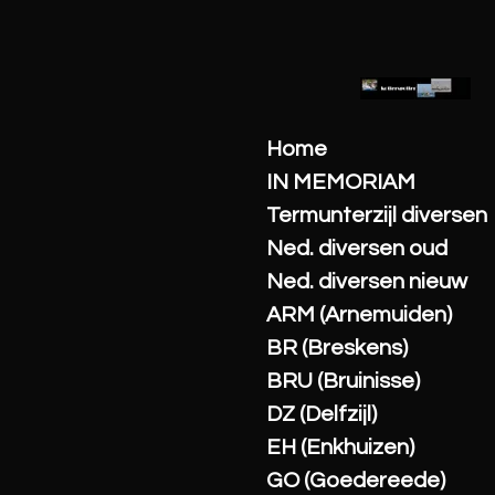
Ga
direct
naar
de
hoofdinhoud
Home
IN MEMORIAM
Termunterzijl diversen
Ned. diversen oud
Ned. diversen nieuw
ARM (Arnemuiden)
BR (Breskens)
BRU (Bruinisse)
DZ (Delfzijl)
EH (Enkhuizen)
GO (Goedereede)