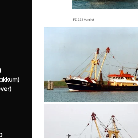
FD 253 Harriet
)
akkum)
ver)
0