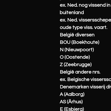
ex. Ned. nog vissend in
buitenland
ex. Ned. vissersschep
oude type viss. vaart.
België diversen
BOU (Boekhoute)
N (Nieuwpoort)
O (Oostende)
Z (Zeebrugge)
België andere nrs.
ex. Belgische vissers
Denemarken visserij d
A (Aalborg)
AS (Århus)
E (Esbjerg)