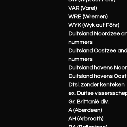
VAR (Varel)
WRE (Wremen)
WYK (Wyk auf Föhr)
Duitsland Noordzee a
nummers
Duitsland Oostzee an
nummers
Duitsland havens Noo
Duitsland havens Oos
Dtsl. zonder kenteken
ex. Duitse visserssche
Gr. Brittanië div.
A (Aberdeen)
AH (Arbroath)