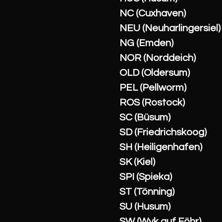
NC (Cuxhaven)
NEU (Neuharlingersiel)
NG (Emden)
NOR (Norddeich)
OLD (Oldersum)
PEL (Pellworm)
ROS (Rostock)
SC (Büsum)
SD (Friedrichskoog)
SH (Heiligenhafen)
SK (Kiel)
SPI (Spieka)
ST (Tönning)
SU (Husum)
SW (Wyk auf Föhr)