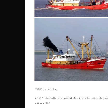
FD 281 Kornelis Jan
in 1987 gebouwd bij Scheepswerf Metz in Urk. b.nr. 78 en afgebo
met een 2280