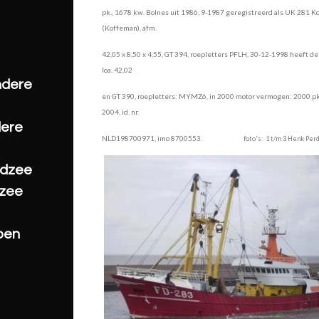
pk., 1678 kw. Bolnes uit 1986,
9-1987 geregistreerd als UK 281 K
(Koffeman),
afm.
42,05 x 8,50 x 4,55, GT 394,
roepletters PFLH, 30-12-1998 heeft de
loa, 42,02
ndere
en GT 390, roepletters: MYMZ6, in 2000 motor
vermogen:
2000 pk
2004, id. nr.
dere
NLD198700971, imo 8700553.
foto's: 1 t/m 3 Henk Pe
rdzee
tzee
pen