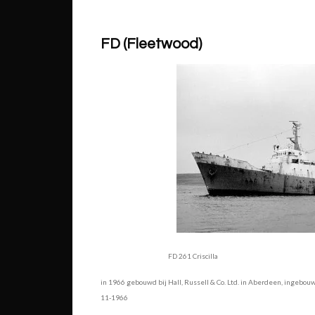
FD (Fleetwood)
FD 261 Criscilla
in 1966 gebouwd bij Hall, Russell & Co. Ltd. in Aberdeen, ingebou
11-1966