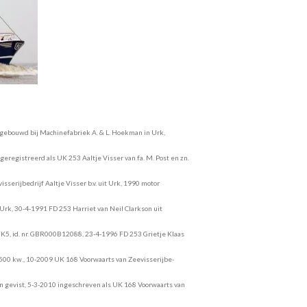
 afgebouwd bij Machinefabriek A. & L. Hoekman in Urk,
registreerd als UK 253 Aaltje Visser van fa. M. Post en zn.
isserijbedrijf Aaltje Visser b.v. uit Urk, 1990 motor
Urk, 30-4-1991 FD 253 Harriet van Neil Clarkson uit
K5, id. nr. GBR000B12088, 23-4-1996 FD 253 Grietje Klaas
1500 kw., 10-2009 UK 168 Voorwaarts van Zeevisserijbe-
 en gevist, 5-3-2010 ingeschreven als UK 168 Voorwaarts van