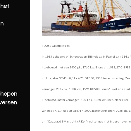
 het
en
FD 253 Grietje Klaas
in 1983 gebouwd bij Scheepswerf Bijlholt b.v. in Foxhol b.nr. 614,
ingebouwd met een 2400 pk., 1765 kw. Brons uit 1983, 27-5-1983 ge
uit Urk, afm. 39,40 x 8,51 x 4,73, GT 390, 1989 tenaamstelling: Zeev
vermogen 2049 pk., 1508 kw., 1991 ROS 003 van M. Post en zn. uit 
schepen
Fleetwood, motor vermogen: 1804 pk., 1328 kw., roepletters: MNF
iversen
van gebr. K. & J. Ras
uit Urk, 4-4-2001 motor vermogen: 2038 pk., 
drijf Dageraad B.V. uit
Urk (J. Korf), echter nog niet ingeschreven