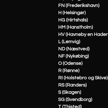
FN (Frederikshavn)
H (Helsingør)
HG (Hirtshals)
HM (Hanstholm)
HV (Havneby en Haders
L (Lemvig)
ND (Næstved)
NF (Nykøbing)
O (Odense)
R (Rønne)
RI (Holstebro og Skive)
RS (Randers)
S (Skagen)
SG (Svendborg)
T (Thisted)