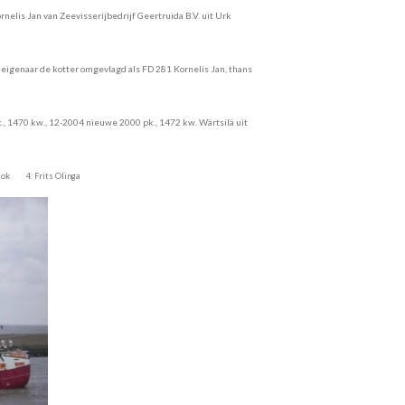
ornelis
Jan van Zeevisserijbedrijf Geertruida B.V. uit Urk
 eigenaar de kotter
omgevlagd als FD 281 Kornelis Jan, thans
., 1470 kw., 12-2004 nieuwe 2000 pk., 1472 kw. Wärtsilä uit
rdok 4: Frits Olinga