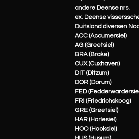
andere Deense nrs.
ex. Deense visserssc
Duitsland diversen No
ACC (Accumersiel)
AG (Greetsiel)
BRA (Brake)
CUX (Cuxhaven)
DIT (Ditzum)
DOR (Dorum)
FED (Fedderwardersiel
FRI (Friedrichskoog)
GRE (Greetsiel)
HAR (Harlesiel)
HOO (Hooksiel)
HUS (Husum)