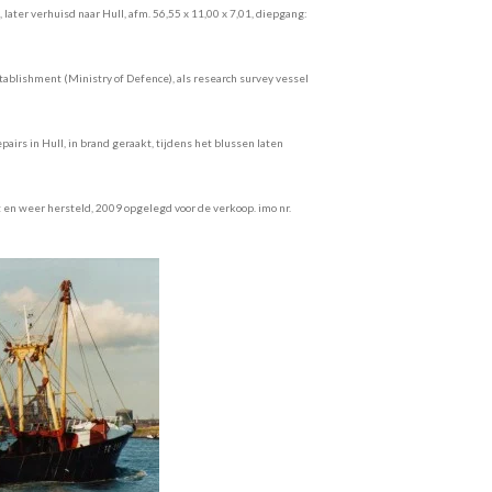
, later verhuisd naar Hull, afm. 56,55 x 11,00 x 7,01, diepgang:
tablishment (Ministry of Defence), als research survey vessel
irs in Hull, in brand geraakt, tijdens het blussen laten
 en weer hersteld, 2009 opgelegd voor de verkoop. imo nr.