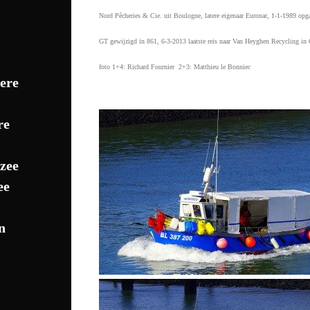
Nord Pêcheries & Cie. uit Boulogne, latere eigenaar Euronar, 1-1-1989 
GT gewijzigd in 861, 6-3-2013 laatste reis naar Van Heyghen Recycling in
foto 1+4: Richard Fournier 2+3: Matthieu le Bonniec
ere
re
zee
ee
n