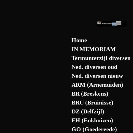
Ga
direct
naar
de
hoofdinhoud
Home
IN MEMORIAM
Termunterzijl diversen
Ned. diversen oud
Ned. diversen nieuw
ARM (Arnemuiden)
BR (Breskens)
BRU (Bruinisse)
DZ (Delfzijl)
EH (Enkhuizen)
GO (Goedereede)