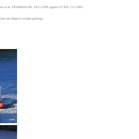
opgave id.nr. FRA000341180, 18-11-1999 opgave GT 814, 11-1-2001
 Gent om aldaar te worden gesloopt.