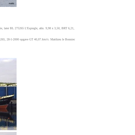
e, later BL 275265 L'Espiegle, afm. 9,98 x 3,50, BRT 6,21,
265, 28-1-2000 opgave GT 40,07.foto's: Matthieu le Bonniec