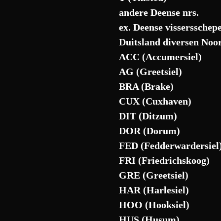
andere Deense nrs.
ex. Deense vissersschep
Duitsland diversen Noo
ACC (Accumersiel)
AG (Greetsiel)
BRA (Brake)
CUX (Cuxhaven)
DIT (Ditzum)
DOR (Dorum)
FED (Fedderwardersiel
FRI (Friedrichskoog)
GRE (Greetsiel)
HAR (Harlesiel)
HOO (Hooksiel)
HUS (Husum)