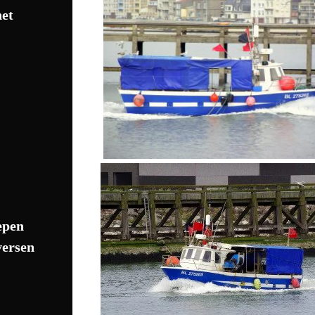
het
epen
versen