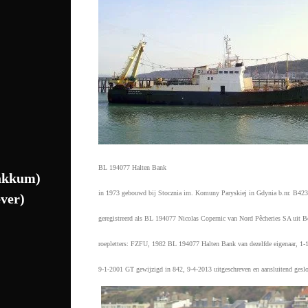
BL 194077 Halten Bank
akkum)
in 1973 gebouwd bij Stocznia im. Komuny Paryskiej in Gdynia b.nr. B423
ver)
geregistreerd als BL 194077 Nicolas Copernic van Nord Pêcheries SA uit 
roepletters: FZFU, 1982 BL 194077 Halten Bank van dezelfde eigenaar, 1
9-1-2001 GT gewijzigd in 842, 9-4-2013 uitgeschreven en aansluitend gesl