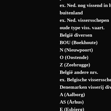
ex. Ned. nog vissend in 
buitenland
ex. Ned. vissersschepen
oude type viss. vaart.
België diversen
BOU (Boekhoute)
N (Nieuwpoort)
O (Oostende)
Z (Zeebrugge)
België andere nrs.
ex. Belgische visserssch
Denemarken visserij di
A (Aalborg)
AS (Århus)
E (Esbjerg)