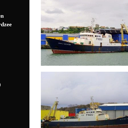
en
rdzee
)