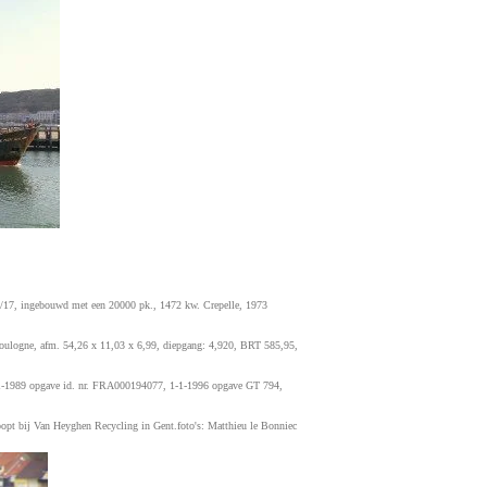
/17, ingebouwd met een 20000 pk., 1472 kw. Crepelle, 1973
Boulogne, afm. 54,26 x 11,03 x 6,99, diepgang: 4,920, BRT 585,95,
-1-1989 opgave id. nr. FRA000194077, 1-1-1996 opgave GT 794,
oopt bij Van Heyghen Recycling in Gent.foto's: Matthieu le Bonniec