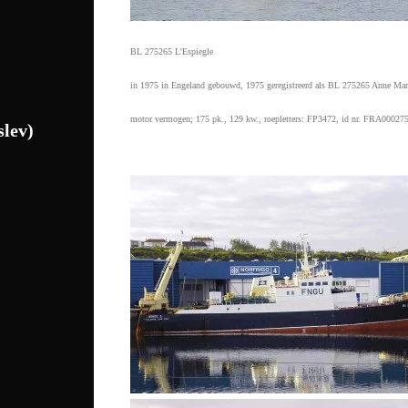
BL 275265 L'Espiegle
in 1975 in Engeland gebouwd, 1975 geregistreerd als BL 275265 Anne Mari
motor vermogen; 175 pk., 129 kw., roepletters: FP3472, id nr. FRA000275
lev)