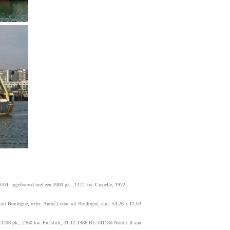
3/04, ingebouwd met een 2000 pk., 1472 kw. Crepelle, 1972
 uit Boulogne, reder: André Leduc uit Boulogne, afm. 54,26 x 11,03
 3208 pk., 2360 kw. Pielstick, 31-12-1986 BL 341180 Nordic II van