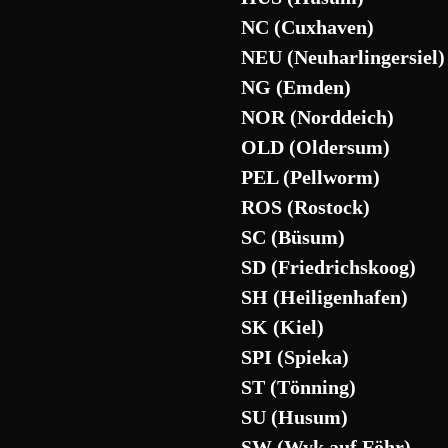
NC (Cuxhaven)
NEU (Neuharlingersiel)
NG (Emden)
NOR (Norddeich)
OLD (Oldersum)
PEL (Pellworm)
ROS (Rostock)
SC (Büsum)
SD (Friedrichskoog)
SH (Heiligenhafen)
SK (Kiel)
SPI (Spieka)
ST (Tönning)
SU (Husum)
SW (Wyk auf Föhr)