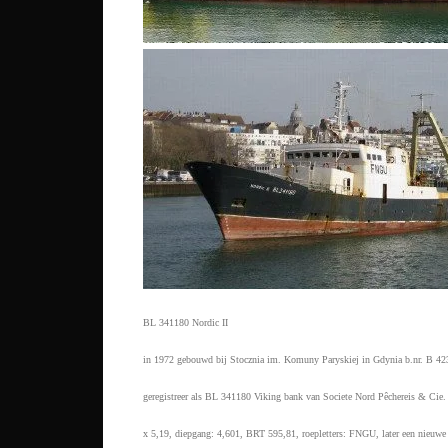
BL 341180 Nordic II
in 1972 gebouwd bij Stocznia im. Komuny Paryskiej in Gdynia b.nr. B 42
geregistreer als BL 341180 Viking bank van Societe Nord Pêchereis & Cie.
x 5,19, diepgang: 4,601, BRT 595,81, roepletters: FNGU, later een nieuwe