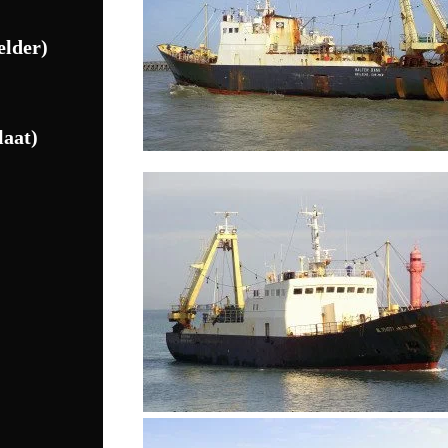
lder)
laat)