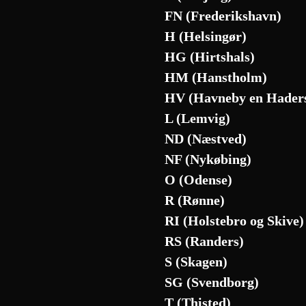
FN (Frederikshavn)
H (Helsingør)
HG (Hirtshals)
HM (Hanstholm)
HV (Havneby en Haders
L (Lemvig)
ND (Næstved)
NF (Nykøbing)
O (Odense)
R (Rønne)
RI (Holstebro og Skive)
RS (Randers)
S (Skagen)
SG (Svendborg)
T (Thisted)