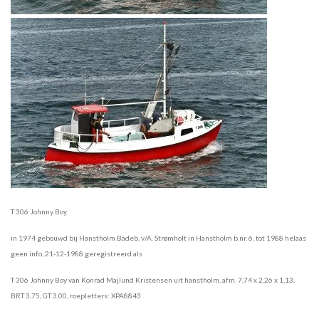
T 306 Johnny Boy
in 1974 gebouwd bij Hanstholm Bädeb. v/A. Strømholt in Hanstholm b.nr. 6, tot 1988 helaas
geen info, 21-12-1988 geregistreerd als
T 306 Johnny Boy van Konrad Majlund Kristensen uit hanstholm, afm. 7,74 x 2,26 x 1,13,
BRT 3,75, GT 3,00, roepletters: XPA8843