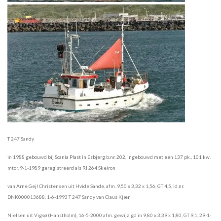
T 247 Sandy
in 1988 gebouwd bij Scania Plast in Esbjerg b.nr. 202, ingebouwd met een 137 pk., 101 kw.
mtor, 9-1-1989 geregistreerd als RI 264 Skeiron
van Arne Gejl Christensen uit Hvide Sande, afm. 9,50 x 3,32 x 1,56, GT 4,5, id.nr.
DNK000013688, 1-6-1993 T 247 Sandy van Claus Kjær
Nielsen uit Vigsø (Hanstholm), 16-5-2000 afm. gewijzigd in 9,80 x 3,39 x 1,80, GT 9,1, 29-1-