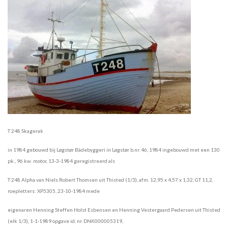
T 248 Skagerak
in 1984 gebouwd bij Løgstør Bädebyggeri in Løgstør b.nr. 46, 1984 ingebouwd met een 130
pk., 96 kw. motor, 13-3-1984 geregistreerd als
T 248 Alpha van Niels Robert Thomsen uit Thisted (1/3), afm. 12,95 x 4,57 x 1,32, GT 11,2,
roepletters: XP5305, 23-10-1984 mede
eigenaren Henning Steffen Holst Esbensen en Henning Vestergaard Pedersen uit Thisted
(elk 1/3), 1-1-1989 opgave id. nr. DNK000005319,