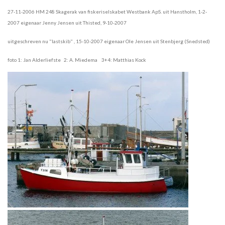
27-11-2006 HM 248 Skagerak van fiskeriselskabet Westbank ApS. uit Hanstholm, 1-2-
2007 eigenaar Jenny Jensen uit Thisted, 9-10-2007
uitgeschreven nu "lastskib" , 15-10-2007 eigenaar Ole Jensen uit Stenbjerg (Snedsted)
foto 1: Jan Alderliefste 2: A. Miedema 3+4: Matthias Kock