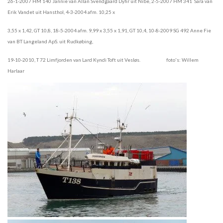
26-1-2007 HM 140 Jannie van Allan Svendgaard Dyhr uit Nibe, 2-5-2007 HM 341 Sara van
Erik Vandet uit Hansthol, 4-3-2004 afm. 10,25 x
3,55 x 1,42, GT 10,8, 18-5-2004 afm. 9,99 x 3,55 x 1,91, GT 10,4, 10-8-2009 SG 492 Anne Fie
van BT Langeland ApS. uit Rudkøbing,
19-10-2010, T 72 Limfjorden van Lard Kyndi Toft uit Vesløs. foto's: Willem
Harlaar