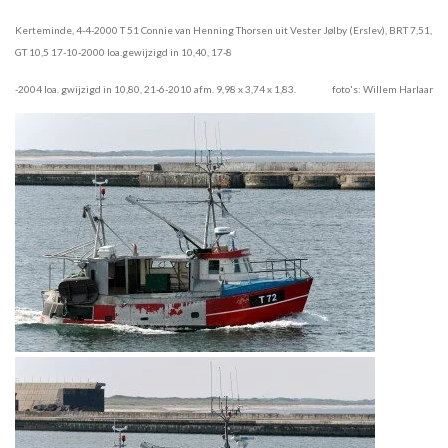
Kerteminde, 4-4-2000 T 51 Connie van Henning Thorsen uit Vester Jølby (Erslev), BRT 7,51,
GT 10,5 17-10-2000 loa.gewijzigd in 10,40, 17-8
-2004 loa. gwijzigd in 10,80, 21-6-2010 afm. 9,98 x 3,74 x 1,83. foto's: Willem Harlaar