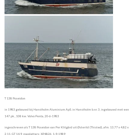
T 138 Poseidon
in 1983 gebouwd bij Hanstholm Aluminium ApS. in Hanstholm b.nr. 3, ingebouwd met een
147 pk., 108 kw. Volvo Penta, 20-6-1983
ingeschreven als T 138 Poseidon van Per Klitgârd uit Østerild (Thisted), afm. 13,77 x 4,82 x
2,11, GT 14,9, roepletters: XP4826, 1-9-1989