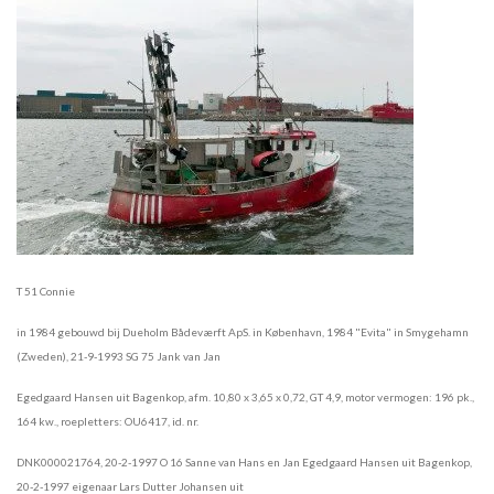
T 51 Connie
in 1984 gebouwd bij Dueholm Bådeværft ApS. in København, 1984 "Evita" in Smygehamn
(Zweden), 21-9-1993 SG 75 Jank van Jan
Egedgaard Hansen uit Bagenkop, afm. 10,80 x 3,65 x 0,72, GT 4,9, motor vermogen: 196 pk.,
164 kw., roepletters: OU6417, id. nr.
DNK000021764, 20-2-1997 O 16 Sanne van Hans en Jan Egedgaard Hansen uit Bagenkop,
20-2-1997 eigenaar Lars Dutter Johansen uit