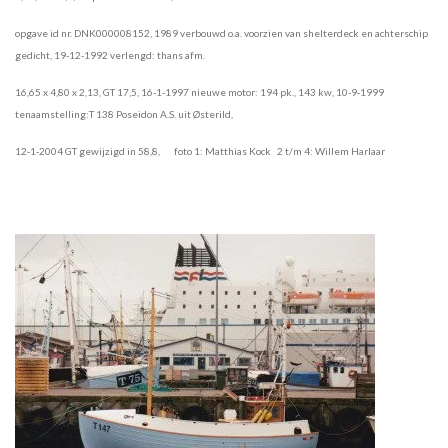
opgave id nr. DNK000008152, 1989 verbouwd o.a. voorzien van shelterdeck en achterschip
gedicht, 19-12-1992 verlengd: thans afm.
16,65 x 4,80 x 2,13, GT 17,5, 16-1-1997 nieuwe motor: 194 pk., 143 kw, 10-9-1999
tenaamstelling:T 138 Poseidon A.S. uit Østerild,
12-1-2004 GT gewijzigd in 58,8, foto 1: Matthias Kock 2 t/m 4: Willem Harlaar