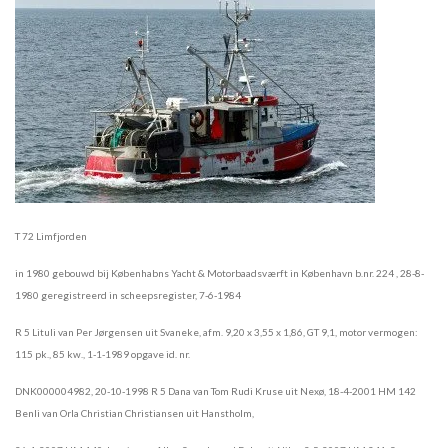
T 72 Limfjorden
in 1980 gebouwd bij Københabns Yacht & Motorbaadsværft in København b.nr. 224 , 28-8-
1980 geregistreerd in scheepsregister, 7-6-1984
R 5 Lituli van Per Jørgensen uit Svaneke, afm. 9,20 x 3,55 x 1,86, GT 9,1, motor vermogen:
115 pk., 85 kw., 1-1-1989 opgave id. nr.
DNK000004982, 20-10-1998 R 5 Dana van Tom Rudi Kruse uit Nexø, 18-4-2001 HM 142
Benli van Orla Christian Christiansen uit Hanstholm,