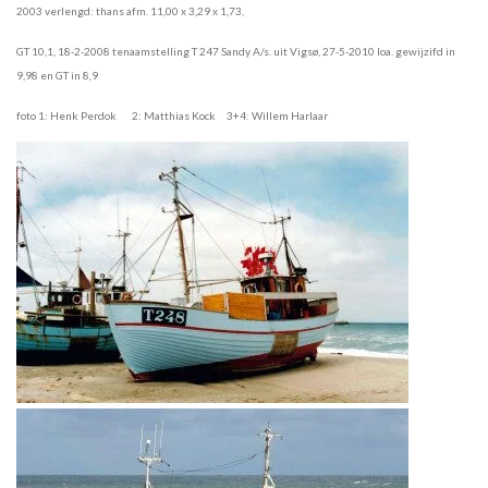
2003 verlengd: thans afm. 11,00 x 3,29 x 1,73,
GT 10,1, 18-2-2008 tenaamstelling T 247 Sandy A/s. uit Vigsø, 27-5-2010 loa. gewijzifd in
9,98 en GT in 8,9
foto 1: Henk Perdok 2: Matthias Kock 3+4: Willem Harlaar