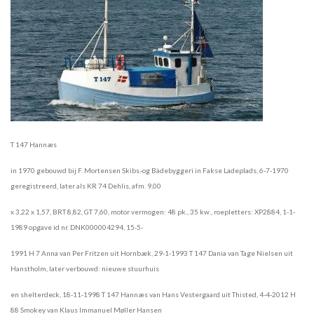
T 147 Hannæs
in 1970 gebouwd bij F. Mortensen Skibs.-og Bädebyggeri in Fakse Ladeplads, 6-7-1970
geregistreerd, later als KR 74 Dehlis, afm. 9,00
x 3,22 x 1,57, BRT 8,82, GT 7,60, motor vermogen: 48 pk., 35 kw., roepletters: XP2884, 1-1-
1989 opgave id nr. DNK000004294, 15-5-
1991 H 7 Anna van Per Fritzen uit Hornbæk, 29-1-1993 T 147 Dania van Tage Nielsen uit
Hanstholm, later verbouwd: nieuwe stuurhuis
en shelterdeck, 18-11-1998 T 147 Hannæs van Hans Vestergaard uit Thisted, 4-4-2012 H
88 Smokey van Klaus Immanuel Møller Hansen