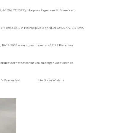
58, 9-1976 YE 107 Op Hoop van Zegen van M. Scheele uit
ost uit Yerseke, 1-9-1989 opgave id nr. NLD192400772, 1-2-1990
n, 18-12-2003 weer ingeschreven als BRU 7 Pieter van
gebruikt voor het schoonmaken en drogen van fuiken en
land in 's Gravendeel. foto: Sikke Wielstra