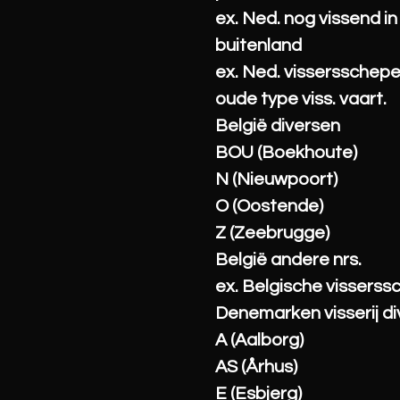
ex. Ned. nog vissend in
buitenland
ex. Ned. vissersschep
oude type viss. vaart.
België diversen
BOU (Boekhoute)
N (Nieuwpoort)
O (Oostende)
Z (Zeebrugge)
België andere nrs.
ex. Belgische vissers
Denemarken visserij d
A (Aalborg)
AS (Århus)
E (Esbjerg)