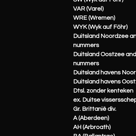
VAR (Varel)
WRE (Wremen)
WYK (Wyk auf Föhr)
Duitsland Noordzee a
nummers
Duitsland Oostzee an
nummers
Duitsland havens Noo
Duitsland havens Oos
Dtsl. zonder kenteken
ex. Duitse visserssche
Gr. Brittanië div.
A (Aberdeen)
AH (Arbroath)