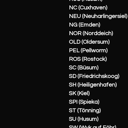
NC (Cuxhaven)
NEU (Neuharlingersiel)
NG (Emden)
NOR (Norddeich)
OLD (Oldersum)
PEL (Pellworm)
ROS (Rostock)
SC (Büsum)
SD (Friedrichskoog)
SH (Heiligenhafen)
SK (Kiel)
SPI (Spieka)
ST (Tönning)
SU (Husum)
SW (Wyk auf Föhr)