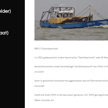
lder)
aat)
BRU 5 Dankbaarheid
in 1922 gebouwd als motor beurtschip "Dankbaarheid" voor W. Roe
bomardementen zwaar beschadigd; bij Scheepswerf van Vliet in Ha
en werd
later in gezonken toestand teruggevonden aan de Pannerdensche K
hersteld,
heeft tot eind 1953 in de beurvaart gevaren, 4-2-1954 geregistree
Waal-Jumelet uit