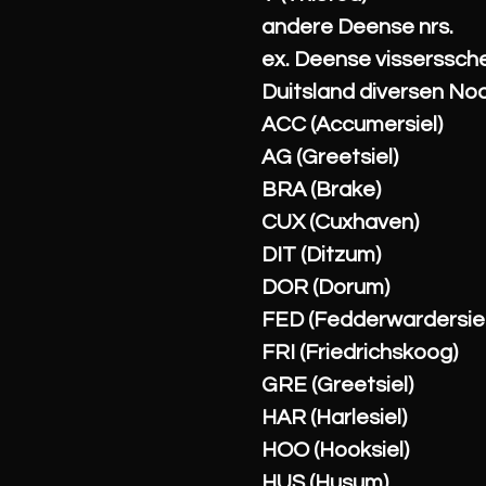
andere Deense nrs.
ex. Deense visserssc
Duitsland diversen No
ACC (Accumersiel)
AG (Greetsiel)
BRA (Brake)
CUX (Cuxhaven)
DIT (Ditzum)
DOR (Dorum)
FED (Fedderwardersiel
FRI (Friedrichskoog)
GRE (Greetsiel)
HAR (Harlesiel)
HOO (Hooksiel)
HUS (Husum)