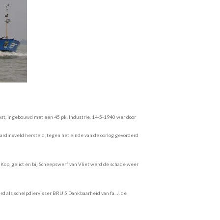
st, ingebouwd met een 45 pk. Industrie, 14-5-1940 wer door
rdinxveld hersteld, tegen het einde van de oorlog gevorderd
op, gelict en bij Scheepswerf van Vliet werd de schade weer
rd als schelpdiervisser BRU 5 Dankbaarheid van fa. J. de