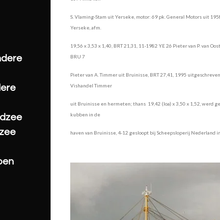
S. Vlaming-Stam uit Yerseke, motor: 69 pk. General Motors uit 19
Yerseke, afm.
19,56 x 3,53 x 1,40, BRT 21,31, 11-1982 YE 26 Pieter van P. van O
BRU 7
ndere
Pieter van A. Timmer uit Bruinisse, BRT 27,41, 1995 uitgeschreve
Vishandel Timmer
dere
uit Bruinisse en hermeten; thans 19,42 (loa) x 3,50 x 1,52, werd 
kubben in de
rdzee
tzee
haven van Bruinisse, 4-12 gesloopt bij Scheepsloperij Neder
pen