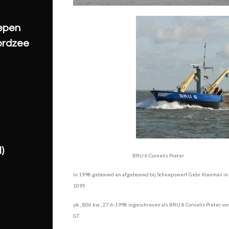
hepen
ordzee
)
BRU 6 Cornelis Pieter
in 1998 gebouwd en afgebouwd bij Scheepswerf Gebr. Kooiman in 
1095
pk., 806 kw., 27-6-1998 ingeschreven als BRU 8 Cornelis Pieter van 
GT