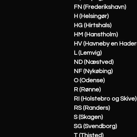
FN (Frederikshavn)
H (Helsingør)
HG (Hirtshals)
HM (Hanstholm)
HV (Havneby en Haders
L (Lemvig)
ND (Næstved)
NF (Nykøbing)
O (Odense)
R (Rønne)
RI (Holstebro og Skive)
RS (Randers)
S (Skagen)
SG (Svendborg)
T (Thisted)