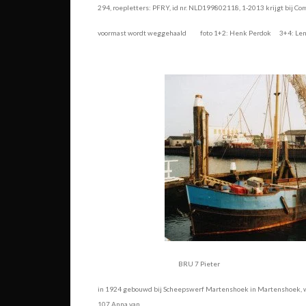
294, roepletters: PFRY, id nr. NLD199802118, 1-2013 krijgt bij 
voormast wordt weggehaald foto 1+2: Henk Perdok 3+4: Lenna
BRU 7 Pieter
in 1924 gebouwd bij Scheepswerf Martenshoek in Martenshoek, waar
107 Anna van