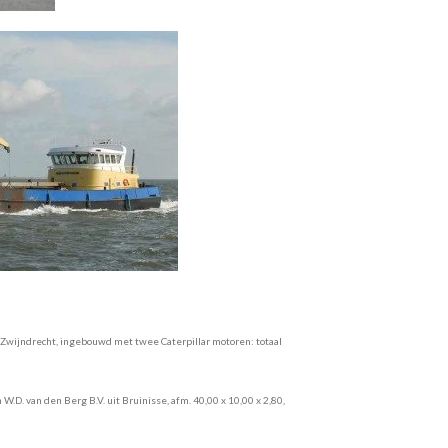
Zwijndrecht, ingebouwd met twee Caterpillar motoren: totaal
W.D. van den Berg B.V. uit Bruinisse, afm. 40,00 x 10,00 x 2,80,