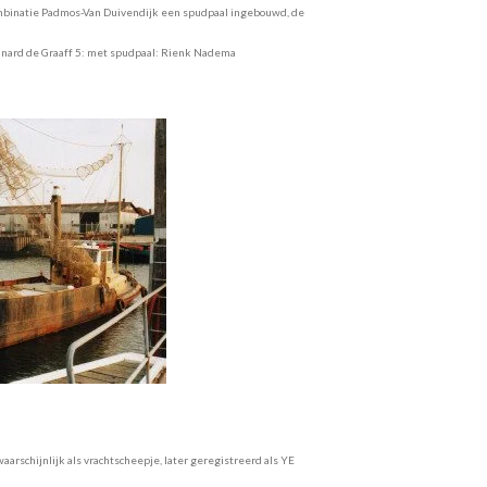
Combinatie Padmos-Van Duivendijk een spudpaal ingebouwd, de
rd de Graaff 5: met spudpaal: Rienk Nadema
schijnlijk als vrachtscheepje, later geregistreerd als YE