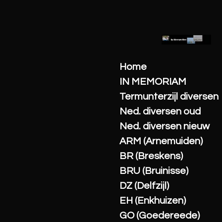
Ga
direct
naar
de
hoofdinhoud
Home
IN MEMORIAM
Termunterzijl diversen
Ned. diversen oud
Ned. diversen nieuw
ARM (Arnemuiden)
BR (Breskens)
BRU (Bruinisse)
DZ (Delfzijl)
EH (Enkhuizen)
GO (Goedereede)