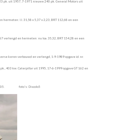
 223 pk. uit 1957, 7-1971 nieuwe 240 pk. General Motors uit
en hermeten: l.l. 31,58 x 5,37 x 2,23, BRT 112,68 en een
987 verlengd en hermeten: nu loa. 35,32, BRT 154,28 en een
iverse keren verbouwd en verlengd, 1-9-1989 opgave id. nr.
k., 403 kw. Caterpillar uit 1995, 17-6-1999 opgave GT 162 en
 uit 2005. foto's: Discolo5