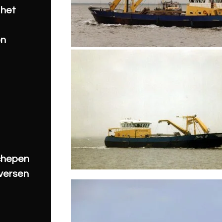
 het
en
schepen
iversen