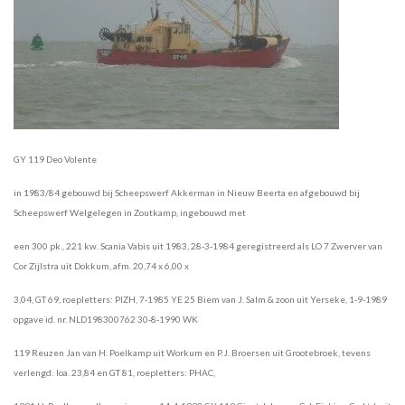
GY 119 Deo Volente
in 1983/84 gebouwd bij Scheepswerf Akkerman in Nieuw Beerta en afgebouwd bij
Scheepswerf Welgelegen in Zoutkamp, ingebouwd met
een 300 pk., 221 kw. Scania Vabis uit 1983, 28-3-1984 geregistreerd als LO 7 Zwerver van
Cor Zijlstra uit Dokkum, afm. 20,74 x 6,00 x
3,04, GT 69, roepletters: PIZH, 7-1985 YE 25 Biem van J. Salm & zoon uit Yerseke, 1-9-1989
opgave id. nr. NLD198300762 30-8-1990 WK
119 Reuzen Jan van H. Poelkamp uit Workum en P.J. Broersen uit Grootebroek, tevens
verlengd: loa. 23,84 en GT 81, roepletters: PHAC,