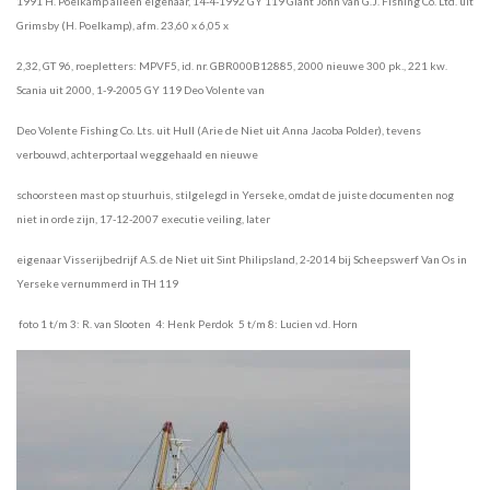
1991 H. Poelkamp alleen eigenaar, 14-4-1992 GY 119 Giant John van G.J. Fishing Co. Ltd. uit
Grimsby (H. Poelkamp), afm. 23,60 x 6,05 x
2,32, GT 96, roepletters: MPVF5, id. nr. GBR000B12885, 2000 nieuwe 300 pk., 221 kw.
Scania uit 2000, 1-9-2005 GY 119 Deo Volente van
Deo Volente Fishing Co. Lts. uit Hull (Arie de Niet uit Anna Jacoba Polder), tevens
verbouwd, achterportaal weggehaald en nieuwe
schoorsteen mast op stuurhuis, stilgelegd in Yerseke, omdat de juiste documenten nog
niet in orde zijn, 17-12-2007 executie veiling, later
eigenaar Visserijbedrijf A.S. de Niet uit Sint Philipsland, 2-2014 bij Scheepswerf Van Os in
Yerseke vernummerd in TH 119
foto 1 t/m 3: R. van Slooten 4: Henk Perdok 5 t/m 8: Lucien v.d. Horn