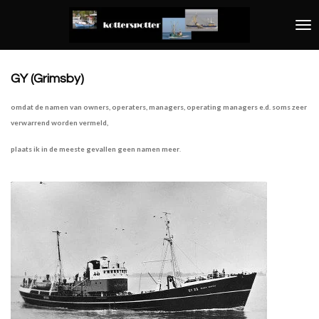
Ga
direct
naar
de
hoofdinhoud
GY (Grimsby)
omdat de namen van owners, operaters, managers, operating managers e.d. soms zeer
verwarrend worden vermeld,
plaats ik in de
meeste gevallen geen namen meer
.