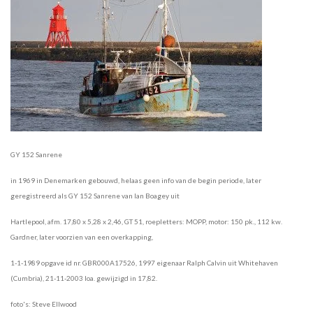
GY 152 Sanrene
in 1969 in Denemarken gebouwd, helaas geen info van de begin periode, later
geregistreerd als GY 152 Sanrene van Ian Boagey uit
Hartlepool, afm. 17,80 x 5,28 x 2,46, GT 51, roepletters: MOPP, motor: 150 pk., 112 kw.
Gardner, later voorzien van een overkapping,
1-1-1989 opgave id nr. GBR000A17526, 1997 eigenaar Ralph Calvin uit Whitehaven
(Cumbria), 21-11-2003 loa. gewijzigd in 17,82.
foto's: Steve Ellwood