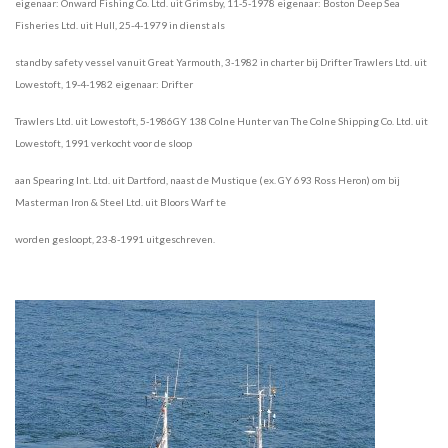
eigenaar:
Onward Fishing Co. Ltd. uit Grimsby, 11-5-1978 eigenaar: Boston Deep Sea
Fisheries Ltd. uit Hull, 25-4-1979 in dienst als
standby
safety vessel vanuit Great Yarmouth, 3-1982 in charter bij Drifter Trawlers Ltd. uit
Lowestoft, 19-4-1982 eigenaar: Drifter
Trawlers Ltd.
uit Lowestoft, 5-1986GY 138 Colne Hunter van The Colne Shipping Co. Ltd. uit
Lowestoft, 1991 verkocht voor de sloop
aan Spearing Int.
Ltd. uit Dartford, naast de Mustique (ex. GY 693 Ross Heron) om bij
Masterman Iron & Steel Ltd. uit Bloors Warf te
worden gesloopt,
23-8-1991 uitgeschreven.