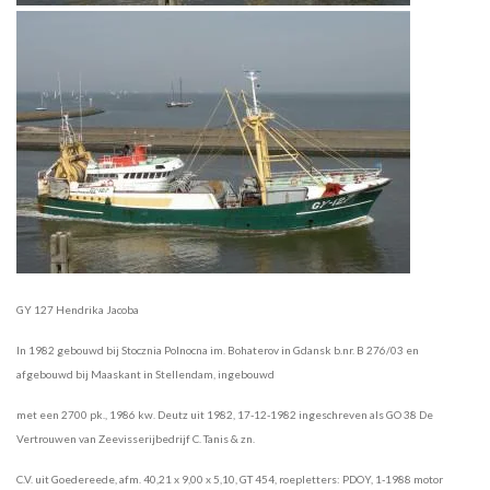
GY 127 Hendrika Jacoba
In 1982 gebouwd bij Stocznia Polnocna im. Bohaterov in Gdansk b.nr. B 276/03 en
afgebouwd bij Maaskant in Stellendam, ingebouwd
met een 2700 pk., 1986 kw. Deutz uit 1982, 17-12-1982 ingeschreven als GO 38 De
Vertrouwen van Zeevisserijbedrijf C. Tanis & zn.
C.V.
uit Goedereede, afm. 40,21 x 9,00 x 5,10, GT 454, roepletters: PDOY, 1-1988 motor