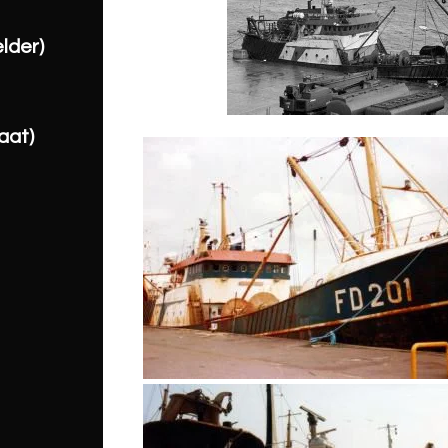
lder)
aat)