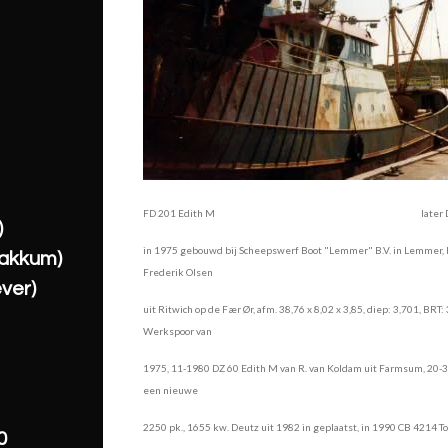
FD 201 Edith M later DZ 60 W
)
in 1975 gebouwd bij Scheepswerf Boot "Lemmer" B.V. in Lemmer
akkum)
Frederik Olsen
ver)
uit Ritwich op de Fær Ør, afm. 38,76 x 8,02 x 3,85, diep: 3,701,
BRT:
Werkspoor van
1975, 11-1980 DZ 60 Edith M van
R. van Koldam uit Farmsum, 20-
een nieuwe
2250 pk., 1655 kw. Deutz uit 1982 in geplaatst, in 1990
CB 4214 To
0