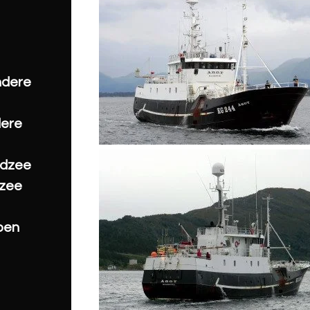
ndere
dere
rdzee
tzee
pen