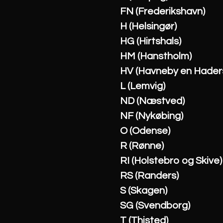
FN (Frederikshavn)
H (Helsingør)
HG (Hirtshals)
HM (Hanstholm)
HV (Havneby en Haders
L (Lemvig)
ND (Næstved)
NF (Nykøbing)
O (Odense)
R (Rønne)
RI (Holstebro og Skive)
RS (Randers)
S (Skagen)
SG (Svendborg)
T (Thisted)