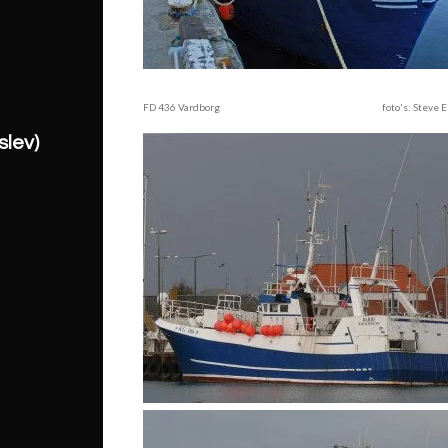
FD 436 Vardborg foto's: Steve Ell
lev)