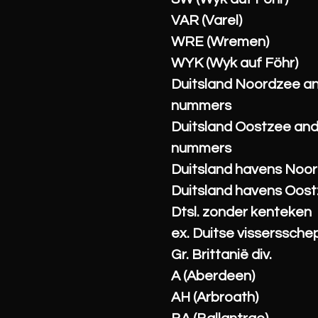
VAR (Varel)
WRE (Wremen)
WYK (Wyk auf Föhr)
Duitsland Noordzee a
nummers
Duitsland Oostzee an
nummers
Duitsland havens Noo
Duitsland havens Oos
Dtsl. zonder kenteken
ex. Duitse visserssche
Gr. Brittanië div.
A (Aberdeen)
AH (Arbroath)