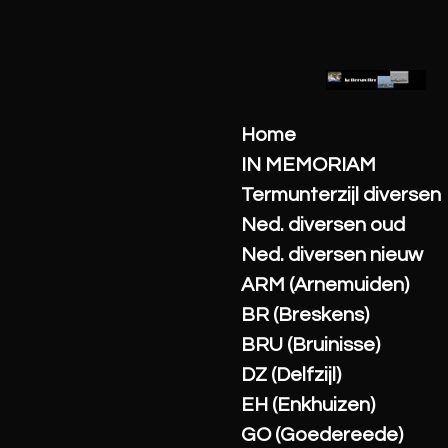
Ga
direct
naar
de
hoofdinhoud
Home
IN MEMORIAM
Termunterzijl diversen
Ned. diversen oud
Ned. diversen nieuw
ARM (Arnemuiden)
BR (Breskens)
BRU (Bruinisse)
DZ (Delfzijl)
EH (Enkhuizen)
GO (Goedereede)