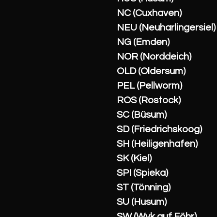
NC (Cuxhaven)
NEU (Neuharlingersiel)
NG (Emden)
NOR (Norddeich)
OLD (Oldersum)
PEL (Pellworm)
ROS (Rostock)
SC (Büsum)
SD (Friedrichskoog)
SH (Heiligenhafen)
SK (Kiel)
SPI (Spieka)
ST (Tönning)
SU (Husum)
SW (Wyk auf Föhr)