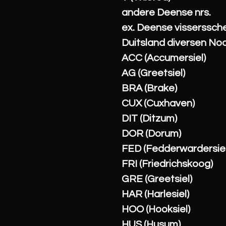
andere Deense nrs.
ex. Deense visserssc
Duitsland diversen No
ACC (Accumersiel)
AG (Greetsiel)
BRA (Brake)
CUX (Cuxhaven)
DIT (Ditzum)
DOR (Dorum)
FED (Fedderwardersiel
FRI (Friedrichskoog)
GRE (Greetsiel)
HAR (Harlesiel)
HOO (Hooksiel)
HUS (Husum)