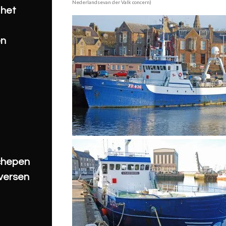
Nederlandsevan der Valk concern) foto 2
 het
en
schepen
iversen