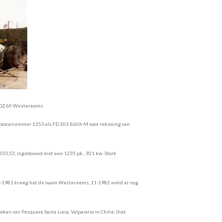
estereems
, bouwnummer 1353 als FD 201
Edith M voor rekening
van
 333,52, ingebouwd met een
1235 pk., 921 kw. Stork
3-1981 kreeg
het de naam Westereems, 11-1982 werd er nog
ekan van Pesquera Santa Lucia,
Valparaiso in Chilië, (het