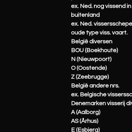
ex. Ned. nog vissend in
buitenland
ex. Ned. vissersschep
oude type viss. vaart.
België diversen
BOU (Boekhoute)
N (Nieuwpoort)
O (Oostende)
Z (Zeebrugge)
België andere nrs.
ex. Belgische vissers
Denemarken visserij d
A (Aalborg)
AS (Århus)
E (Esbjerg)