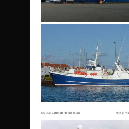
KG 106 Barid uit Haraldssund foto's: Mat