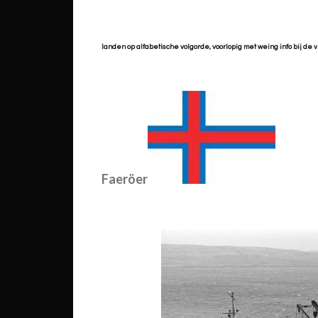
landen op alfabetische volgorde, voorlopig met weing info bij de
Faeröer