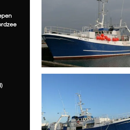
hepen
ordzee
)