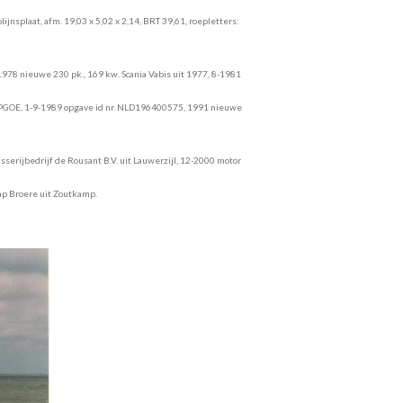
ijnsplaat, afm. 19,03 x 5,02 x 2,14, BRT 39,61, roepletters:
-1978 nieuwe 230 pk., 169 kw. Scania Vabis uit 1977, 8-1981
s: PGOE, 1-9-1989 opgave id nr. NLD196400575, 1991 nieuwe
sserijbedrijf de Rousant B.V. uit Lauwerzijl, 12-2000 motor
ap Broere uit Zoutkamp.