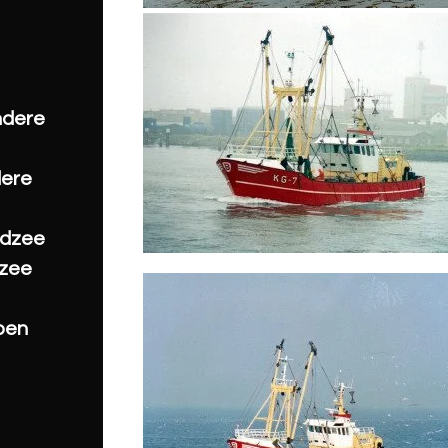
ndere
dere
rdzee
tzee
pen