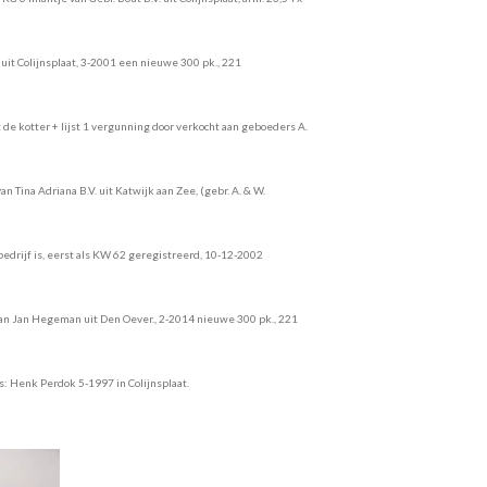
 uit Colijnsplaat, 3-2001 een nieuwe 300 pk., 221
t de kotter + lijst 1 vergunning door verkocht aan geboeders A.
Tina Adriana B.V. uit Katwijk aan Zee, (gebr. A. & W.
bedrijf is, eerst als KW 62 geregistreerd, 10-12-2002
n Jan Hegeman uit Den Oever., 2-2014 nieuwe 300 pk., 221
 Henk Perdok 5-1997 in Colijnsplaat.