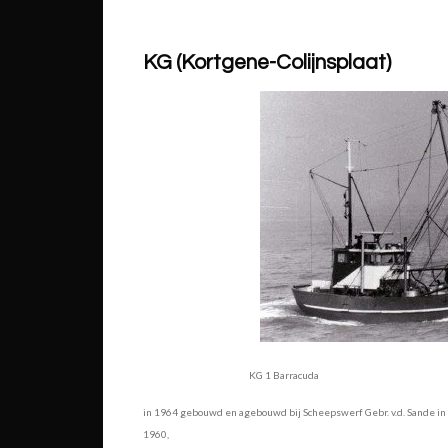
KG (Kortgene-Colijnsplaat)
KG 1 Barracuda
in 1964 gebouwd en agebouwd bij Scheepswerf Gebr. v.d. Sande in
1960,