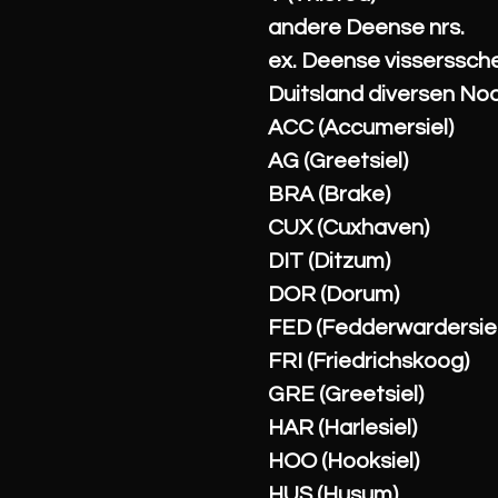
andere Deense nrs.
ex. Deense visserssc
Duitsland diversen No
ACC (Accumersiel)
AG (Greetsiel)
BRA (Brake)
CUX (Cuxhaven)
DIT (Ditzum)
DOR (Dorum)
FED (Fedderwardersiel
FRI (Friedrichskoog)
GRE (Greetsiel)
HAR (Harlesiel)
HOO (Hooksiel)
HUS (Husum)