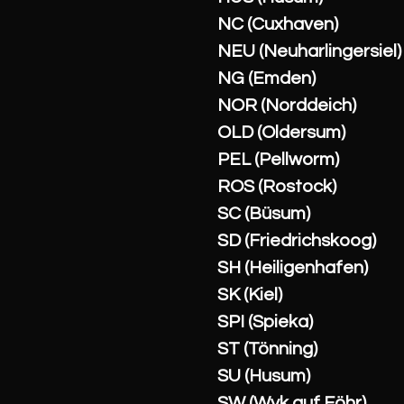
NC (Cuxhaven)
NEU (Neuharlingersiel)
NG (Emden)
NOR (Norddeich)
OLD (Oldersum)
PEL (Pellworm)
ROS (Rostock)
SC (Büsum)
SD (Friedrichskoog)
SH (Heiligenhafen)
SK (Kiel)
SPI (Spieka)
ST (Tönning)
SU (Husum)
SW (Wyk auf Föhr)