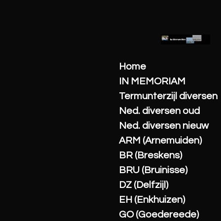
Ga
direct
naar
de
hoofdinhoud
Home
IN MEMORIAM
Termunterzijl diversen
Ned. diversen oud
Ned. diversen nieuw
ARM (Arnemuiden)
BR (Breskens)
BRU (Bruinisse)
DZ (Delfzijl)
EH (Enkhuizen)
GO (Goedereede)