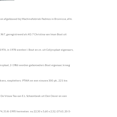
3 en afgebouwd bij Machinefabriek Padmos in Bruinisse, afm.
967, geregistreerd als KG 7 Christina van Iman Bout uit
76, in 1978 werden I. Bout en zn. uit Colijnsplaat eigenaars,
lijnsplaat, 2-1986 werden geboroeders Bout eigenaar, kreeg
skens, roepletters: PTWA en een nieuwe 300 pk., 221 kw.
De Vrouw Tea van E.L. Schoonbeek uit Den Oever en een
74, 31-8-1995 hermeten: nu 22,50 x 5,60 x 2,52, GT 63, 20-5-