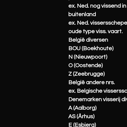
ex. Ned. nog vissend in
buitenland
ex. Ned. vissersschep
oude type viss. vaart.
België diversen
BOU (Boekhoute)
N (Nieuwpoort)
O (Oostende)
Z (Zeebrugge)
België andere nrs.
ex. Belgische vissers
Denemarken visserij d
A (Aalborg)
AS (Århus)
E (Esbjerg)