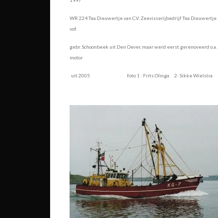
WR 224 Tea Dieuwertje van C.V. Zeevisserijbedrijf Tea Dieuwertj
vof.
gebr. Schoonbeek uit Den Oever, maar werd eerst gerenoveerd o.a.
motor
uit 2005 foto 1 : Frits Olinga 2: Sikke Wielstra