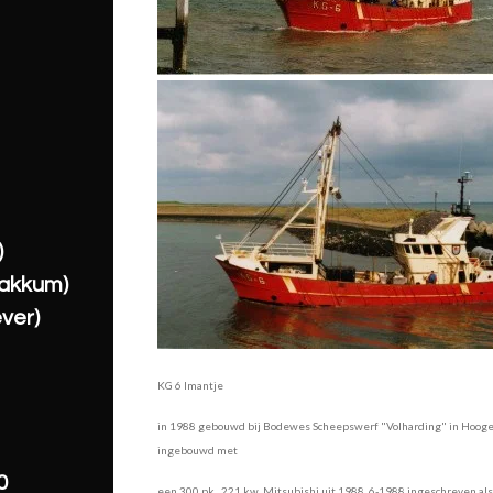
)
akkum)
ver)
KG 6 Imantje
in 1988 gebouwd bij Bodewes Scheepswerf "Volharding" in Hoogez
ingebouwd met
0
een 300 pk., 221 kw. Mitsubishi uit 1988, 6-1988 ingeschreven als K