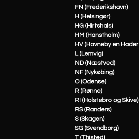
FN (Frederikshavn)
H (Helsingør)
HG (Hirtshals)
HM (Hanstholm)
HV (Havneby en Haders
L (Lemvig)
ND (Næstved)
NF (Nykøbing)
O (Odense)
R (Rønne)
RI (Holstebro og Skive)
RS (Randers)
S (Skagen)
SG (Svendborg)
T (Thisted)