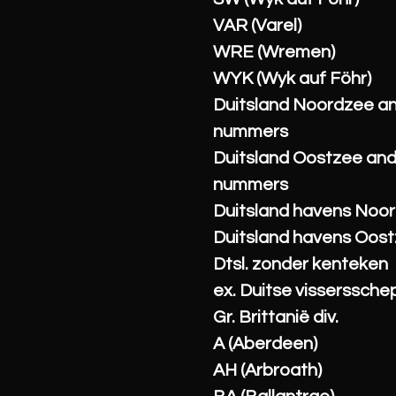
VAR (Varel)
WRE (Wremen)
WYK (Wyk auf Föhr)
Duitsland Noordzee a
nummers
Duitsland Oostzee an
nummers
Duitsland havens Noo
Duitsland havens Oos
Dtsl. zonder kenteken
ex. Duitse visserssche
Gr. Brittanië div.
A (Aberdeen)
AH (Arbroath)