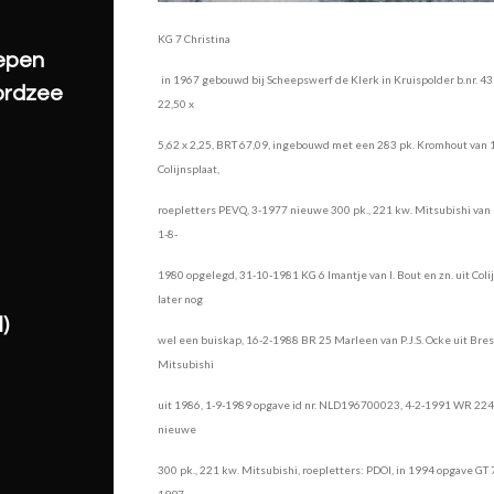
KG 7 Christina
hepen
in 1967 gebouwd bij Scheepswerf de Klerk in Kruispolder b.nr. 4
ordzee
22,50 x
5,62 x 2,25, BRT 67,09, ingebouwd met een 283 pk. Kromhout van 1
Colijnsplaat,
roepletters PEVQ, 3-1977 nieuwe 300 pk., 221 kw. Mitsubishi van 19
1-8-
1980 opgelegd, 31-10-1981 KG 6 Imantje van I. Bout en zn. uit Co
later nog
)
wel een buiskap, 16-2-1988 BR 25 Marleen van P.J.S. Ocke uit Bre
Mitsubishi
uit 1986, 1-9-1989 opgave id nr. NLD196700023, 4-2-1991 WR 224 
nieuwe
300 pk., 221 kw. Mitsubishi, roepletters: PDOI, in 1994 opgave GT 
1997