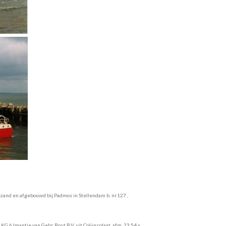
and en afgebouwd bij Padmos in Stellendam b. nr.127 ,
G 6 Imantje van Gebr. Bout B.V. uit Colijnsplaat, afm. 23,54 x