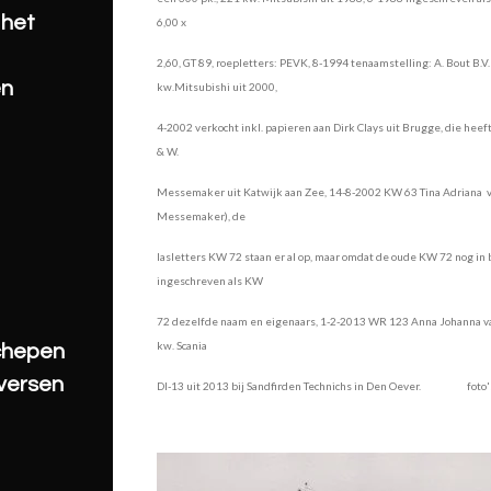
 het
6,00 x
2,60, GT 89, roepletters: PEVK, 8-1994 tenaamstelling: A. Bout B.V.
en
kw.Mitsubishi uit 2000,
4-2002 verkocht inkl. papieren aan Dirk Clays uit Brugge, die heef
& W.
Messemaker uit Katwijk aan Zee, 14-8-2002 KW 63 Tina Adriana van 
Messemaker), de
lasletters KW 72 staan
er al op, maar omdat de oude KW 72 nog in 
ingeschreven als KW
72 dezelfde
naam en eigenaars, 1-2-2013 WR 123 Anna Johanna va
kw. Scania
schepen
iversen
DI-13 uit 2013 bij Sandfirden Technichs in Den Oever. foto's: