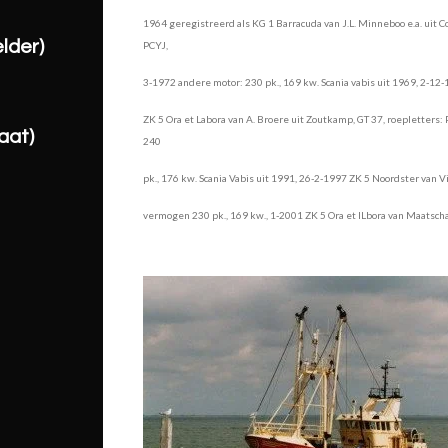
1964 geregistreerd als KG 1 Barracuda van J.L. Minneboo e.a. uit Col
lder)
PCYJ,
3-1972 andere motor: 230 pk., 169 kw. Scania vabis uit 1969, 2-12
ZK 5 Ora et Labora van A. Broere uit Zoutkamp, GT 37, roepletter
aat)
240
pk., 176 kw. Scania Vabis uit 1991, 26-2-1997 ZK 5 Noordster van Vi
vermogen 230 pk., 169 kw., 1-2001 ZK 5 Ora et lLbora van Maatsch