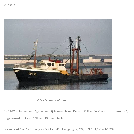
Arendse.
OD 6 Cornelis Willem
in 1967 gebouwd en afgebouwd bij Scheepsbouw Kramer & Booij in Kootstertille b.nr. 145,
ingebouwd met een 660 pk., 485 kw. Stork
Ricardo uit 1967, afm. 26,22 x 6,81 x 3,41, diepgang: 2,794, BRT 101,27, 2-1-1968