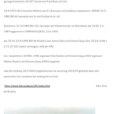
geregistreerd als UK 207 Annie van P. de Boer uit Urk,
14-9-1972 OD 6 Cornelis Willem van P.J. Bezuijen uit Ouddorp, roepletters: PDMN, 25-5-
1980 BR 44 Jannetje van fa. de Kruijter & zn. uit
Breskens, 31-121984 SM 132 Jannetje van Monaline Ltd. uit Shoreham, loa. 24,20, 1-1-
1989 opgave id nr. GBR000A22810, 11-6-1991
loa. 25,14, 13-9-1993 WD 44 Atlantis van James Dyle uit kilmore Quay, afm. 25,24 x 6,68 x
2,71, GT 122, motor vermogen: 668 pk.,492
kw., roepletters: EI5481, 1996 eigenaar Alec Scallon uit Kilmore Quay, 2000 eigenaar
Walter Rankin uit Kilmore Quay, 20002 opgeled
voor de verkoop, 26-5-2004 uitgeschreven na sanering, 2003/04 gekocht door een
particulier t.b.v. verbouw tot motorjacht zie link:
http://www.letsscuba.co.UK/index.htm
foto: Arie
de Ruijter.