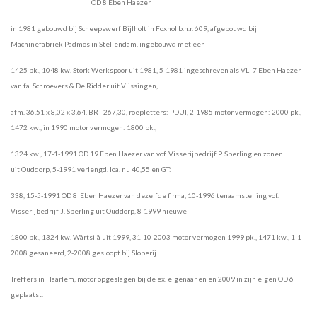
OD 8 Eben Haezer
in 1981 gebouwd bij Scheepswerf Bijlholt in Foxhol b.n.r. 609, afgebouwd bij
Machinefabriek Padmos in Stellendam, ingebouwd met een
1425 pk., 1048 kw. Stork Werkspoor uit 1981, 5-1981 ingeschreven als VLI 7 Eben Haezer
van fa. Schroevers & De Ridder uit Vlissingen,
afm. 36,51 x 8,02 x 3,64, BRT 267,30, roepletters: PDUI, 2-1985 motor vermogen: 2000 pk.,
1472 kw.,
in 1990 motor vermogen: 1800 pk.,
1324 kw., 17-1-1991 OD 19 Eben Haezer van vof. Visserijbedrijf P. Sperling en zonen
uit
Ouddorp, 5-1991 verlengd. loa. nu 40,55 en GT:
338, 15-5-1991 OD 8 Eben Haezer van dezelfde firma, 10-1996 tenaamstelling
vof.
Visserijbedrijf J. Sperling uit Ouddorp, 8-1999 nieuwe
1800 pk., 1324 kw. Wärtsilä uit 1999, 31-10-2003 motor vermogen
1999 pk., 1471 kw., 1-1-
2008 gesaneerd, 2-2008 gesloopt bij Sloperij
Treffers in Haarlem, motor opgeslagen bij de ex.
eigenaar en en 2009 in zijn eigen OD 6
geplaatst.