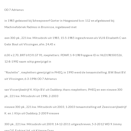
OD 7 Adrianus
in 1985 gebouwd bij Scheepswerf Gorter in Hoogezand b.nr. 112 en afgebouwd bij
Machinefabriek Padmos in
Bruinisse, inge
bouwd met
een 300 pk., 221 kw. Mitsubishi uit 1985, 15-5-1985 ingeschreven als VLI 8 Elisabeth C
van
Gebr. Bout uit
Vlissingen,
afm. 24,45 x
6,00 x 2,70, BRT 69,59, GT 91, roepletters: PDWP, 1-9-1989 opgave ID nr. NLD198500526,
12-8-1992 naam
schip gewijzigd in
"Roulette" ,
roepletters
gewijzigd in PHEQ, in 1993 werd de tenaamstelling; B.W. Bout B.V.
uit
Vlissingen, 6-3-1996 OD 7 Adrianus
van
Visserijbedrijf
K. Klijn B.V. uit Ouddorp, thans roepletters; PHEQ en een
nieuwe
300
pk., 221 kw. Mitsubishi uit 1996, 2-2003
nieuwe 300 pk.,
221 kw. Mitsubishi uit 2003, 1-2003
tenaamstelling
vof
. Zee
visserijbedrijf
K. en J. Klijn uit Ouddorp, 2-2009
nieuwe
300 pk.,
221 kw. Mitsubishi uit
2009, 14-12-2011 uitgeschreven, 5-3-2012 WD 9 Jimmy
van O.F.
Fishing Ltd. uit Kilmore Quay