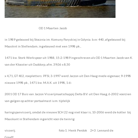
OD 1 Maarten Jacob
in 1989 gebouwd bij Stocznia im. Komuny Paryskiej in Gdynia. b.nr. 440, afgebouwd bij
Maasknt in Stellendam, ingebouwd met een 1998 pk.,
1471 kw. Stork Werkspoor uit 1988, 15-2-1989 ingeschreven als OD 1 Maarten Jacob van K.
van der Klooster uit Ouddorp, afm. 39,06 x 8,50
x 4,71, GT 402, roepletters: PFSI, 3-1997 werd Jaczon uit Den Haag mede eigenaar, 9-1998
nieuwe 1998 pk., 1471 kw. M.A.K. uit 1998, 1-6-
2001 OD 17 Buis van Jaczon Visserijmaatschappij Delta B.V. uit Den Haag, 6-2002 voorzien
van galgen op achter portaalmast i.v.m. tijdelijk
haringspanvisserij, omdat de nieuwe SCH 22 nog niet klaar is, 10-2006 werd de kotter bij
Maaskant in Stellendam ingericht voor de twinrig
visserij. foto 1: Henk Perdok 2+3: Lennard de
Graaff