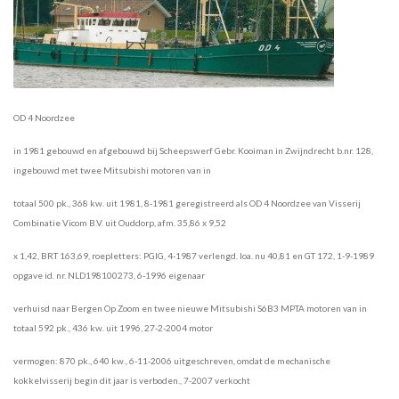
OD 4 Noordzee
in 1981 gebouwd en afgebouwd bij Scheepswerf Gebr. Kooiman in Zwijndrecht b.nr. 128,
ingebouwd met twee Mitsubishi motoren van in
totaal 500 pk., 368 kw. uit 1981, 8-1981 geregistreerd als OD 4 Noordzee van Visserij
Combinatie Vicom B.V. uit Ouddorp, afm. 35,86 x 9,52
x 1,42, BRT 163,69, roepletters: PGIG, 4-1987 verlengd. loa. nu 40,81 en GT 172, 1-9-1989
opgave id. nr. NLD198100273, 6-1996 eigenaar
verhuisd naar Bergen Op Zoom en twee nieuwe Mitsubishi S6B3 MPTA motoren van in
totaal 592 pk., 436 kw. uit 1996, 27-2-2004 motor
vermogen: 870 pk., 640 kw., 6-11-2006 uitgeschreven, omdat de mechanische
kokkelvisserij begin dit jaar is verboden., 7-2007 verkocht