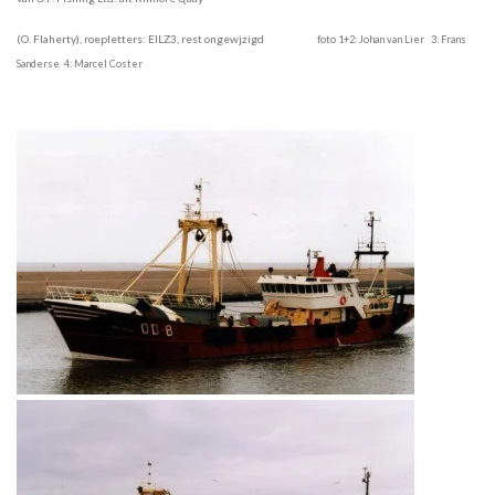
(O. Flaherty), roepletters: EILZ3, rest ongewjzigd
foto 1+2: Johan van Lier 3: Frans
Sanderse 4: Marcel Coster