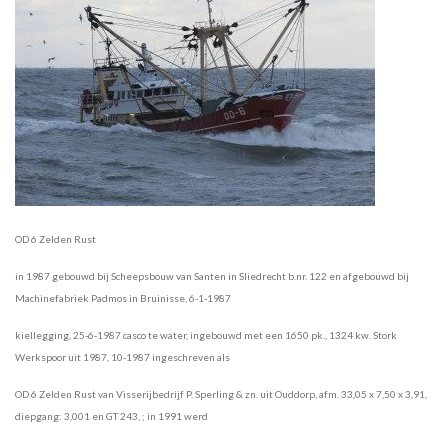
OD 6 Zelden Rust
in 1987 gebouwd
bij Scheepsbouw van Santen in Sliedrecht b.nr. 122 en
afgebouwd bij
Machinefabriek Padmos
in Bruinisse, 6-1-1987
kiellegging, 25-6-1987 casco te water, ingebouwd met een 1650 pk., 1324 kw. Stork
Werkspoor uit 1987, 10-1987 ingeschreven als
OD 6 Zelden Rust van Visserijbedrijf P. Sperling & zn. uit Ouddorp,
afm. 33,05 x 7,50 x 3,91,
diepgang: 3,001 en GT 243, ; in 1991 werd