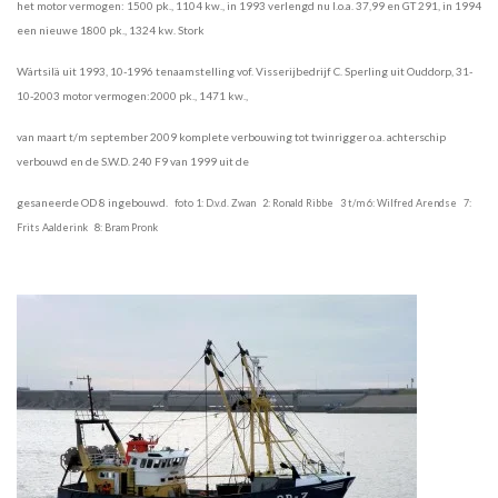
het motor vermogen: 1500 pk., 1104 kw., in
1993 verlengd nu l.o.a. 37,99 en GT 291, in 1994
een nieuwe 1800 pk., 1324 kw. Stork
Wärtsilä uit 1993, 10-1996
tenaamstelling vof. Visserijbedrijf C. Sperling uit Ouddorp, 31-
10-2003 motor vermogen:2000 pk., 1471 kw.,
van
maart t/m september 2009 komplete verbouwing tot twinrigger o.a. achterschip
verbouwd en de S.W.D. 240 F9
van 1999 uit de
gesaneerde OD 8 ingebouwd.
foto 1: D.v.d. Zwan 2: Ronald Ribbe 3 t/m 6:
Wilf
red Arendse 7:
Frits Aalderink 8: Bram Pronk