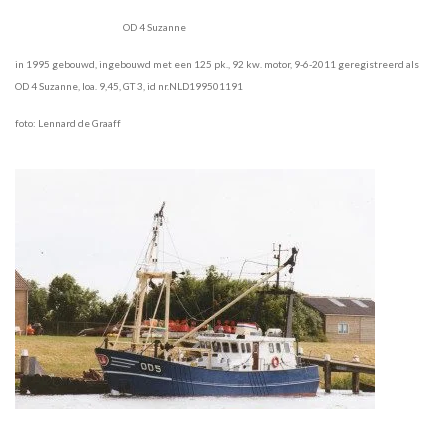
OD 4 Suzanne
in 1995 gebouwd, ingebouwd met een 125 pk., 92 kw. motor, 9-6-2011 geregistreerd als
OD 4 Suzanne, loa. 9,45, GT 3, id nr.NLD199501191
foto: Lennard de Graaff