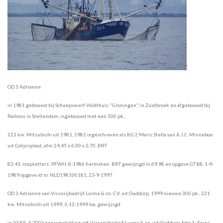
OD 3 Adrianne
in 1981 gebouwd bij Scheepswerf Veldthuis "Groningen" in Zuidbroek en afgebouwd bij
Padmos in Stellendam, ingebouwd met een 300 pk.,
221 kw. Mitsubishi uit 1981, 1981 ingeschreven als KG 2 Maris Stella van A.J.C. Minneboo
uit Colijnsplaat, afm 24,45 x 6,00 x 2,70, BRT
83,43, roepletters: PFWH, 8-1986 hermeten: BRT gewijzigd in 69,98 en opgave GT 88, 1-9-
1989 opgave id nr. NLD198100181, 23-9-1997
OD 3 Adrianne van Visserijbedrijf Luime & zn. C.V. uit Ouddorp, 1999 nieuwe 300 pk., 221
kw. Mitsubishi uit 1999, 3-12-1999 loa. gewijzigd
in 23,85, 4-2001 tenaamstelling vof. Visserijbedrijf Luime & zn. uit Ouddorp. foto 1: Frans