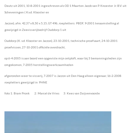
Deutz uit 2001,
10-8-2001 ingeschreven als OD 1 Maarten Jacob van P. Knoester Jr. B.V. uit
Scheveningen ( K.v.d. Klooster en
Jaczon),
afm. 42,37 x 8,50 x 5,15, GT 496, roepletters: PBDF, 9-2001
tenaamstelling al
gewijzigd
in Zeevisserijbedrijf Ouddorp 1 uit
Ouddorp
(K. v.d. Klooster en Jaczon), 23-10-2001,
technische proefvaart, 24-10-2001
proefvissen, 27-10-2001 officiële overdracht,
op 6-4-2005
is aan boord een
opgeviste mijn ontploft, waar bij 3 bemanningsleden zijn
omgekomen, 7-2005
herstellingswerkzaamheden
afgerond
en
weer te visserij, 7-2007 is Jaczon uit Den Haag alleen eigenaar, 16-2-2008
roepletters
gewijzigd in PHNE
foto 1: Bram Pronk 2: Marcel de Vries 3: Kees van Duijvenvoorde