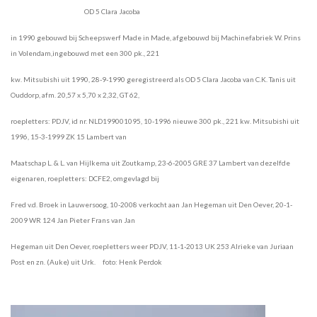
OD 5 Clara Jacoba
in 1990 gebouwd bij Scheepswerf Made in Made, afgebouwd bij Machinefabriek W. Prins
in Volendam,ingebouwd met een 300 pk., 221
kw. Mitsubishi uit 1990, 28-9-1990 geregistreerd als OD 5 Clara Jacoba van C.K. Tanis uit
Ouddorp, afm. 20,57 x 5,70 x 2,32, GT 62,
roepletters: PDJV, id nr. NLD199001095, 10-1996 nieuwe 300 pk., 221 kw. Mitsubishi uit
1996, 15-3-1999 ZK 15 Lambert van
Maatschap L. & L. van Hijlkema uit Zoutkamp, 23-6-2005 GRE 37 Lambert van dezelfde
eigenaren, roepletters: DCFE2, omgevlagd bij
Fred v.d. Broek in Lauwersoog, 10-2008 verkocht aan Jan Hegeman uit Den Oever, 20-1-
2009 WR 124 Jan Pieter Frans van Jan
Hegeman uit Den Oever, roepletters weer PDJV, 11-1-2013 UK 253 Alrieke van Juriaan
Post en zn. (Auke) uit Urk. foto: Henk Perdok