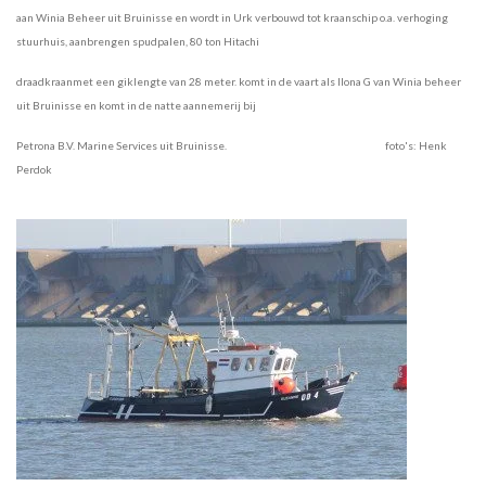
aan Winia Beheer uit Bruinisse en wordt in Urk verbouwd tot kraanschip o.a. verhoging
stuurhuis, aanbrengen spudpalen, 80 ton Hitachi
draadkraanmet een giklengte van 28 meter. komt in de vaart als Ilona G van Winia beheer
uit Bruinisse en komt in de natte aannemerij bij
Petrona B.V. Marine Services uit Bruinisse. foto's: Henk
Perdok