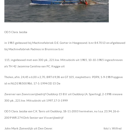
OD 5 Clara Jacoba
in 1985 gebouwd bij Machinefabriek D.E. Gorter in Hoogezand. b.nr. 84.7013 en afgebouwd
bij
Machinefabriek Padmos in Bruinisse b.nr.
115, ingebouwd met een 300 pk., 221 kw. Mitsubishi uit 1985, 10-10-
1985 ingeschreven
als TH 42 Jacomina Carolina van P.C. Kegge uit
Tholen, afm.
24,45 x 6,00 x 2,70, BRT 69,38 en
GT 105,
roepletters: PDPX, 1-9-1989 opgave
id nr.NLD198500986, 17-1-1994
OD 15 De
Zwerver van Zeevisserijbedrijf Ouddorp 15 B.V. uit Ouddorp (A.
Sperling), 2-1998 nieuwe
300 pk., 221 kw. Mitsubishi uit 1997,17-3-1999
OD 5 Clara Jacoba van C.K. Tanis uit
Ouddorp, 18-11-2003 hermeten, nu l.o.a. 23,94, 26-6-
2009
WR 274 Dirk Senior van Visserijbedrijf
John Mark
Zomerdijk uit Den Oever.
foto's: Wilfred